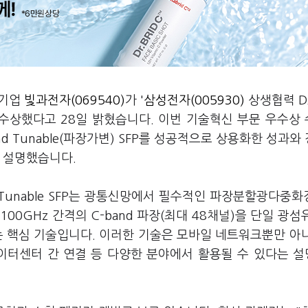
 기업
빛과전자(069540)
가 '
삼성전자(005930)
상생협력 D
 수상했다고 28일 밝혔습니다. 이번 기술혁신 부문 우수상
nd Tunable(파장가변) SFP를 성공적으로 상용화한 성과와
은 설명했습니다.
 Tunable SFP는 광통신망에서 필수적인 파장분할광다중화
00GHz 간격의 C-band 파장(최대 48채널)을 단일 광섬
하는 핵심 기술입니다. 이러한 기술은 모바일 네트워크뿐만 아
트로망, 데이터센터 간 연결 등 다양한 분야에서 활용될 수 있다는 