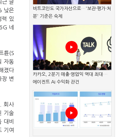
최근 글
비트코인도 국가자산으로…'보관·평가·처
% 낮은
분' 기준은 숙제
쟁력 있
6G 네
트튠(S
춰 자동
능해졌다
카카오, 2분기 매출·영업익 역대 최대…
파장 변
에이전트 AI 수익화 관건
. 회사
된 기술
품 대비
도 기여