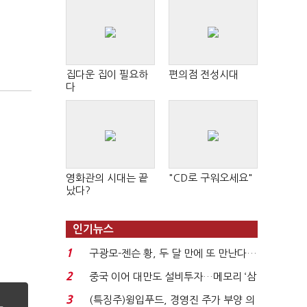
집다운 집이 필요하
편의점 전성시대
다
영화관의 시대는 끝
"CD로 구워오세요"
났다?
인기뉴스
1
구광모-젠슨 황, 두 달 만에 또 만난다…
로봇·AI 등 논...
2
중국 이어 대만도 설비투자…메모리 ‘삼
국전쟁’
3
(특징주)윙입푸드, 경영진 주가 부양 의