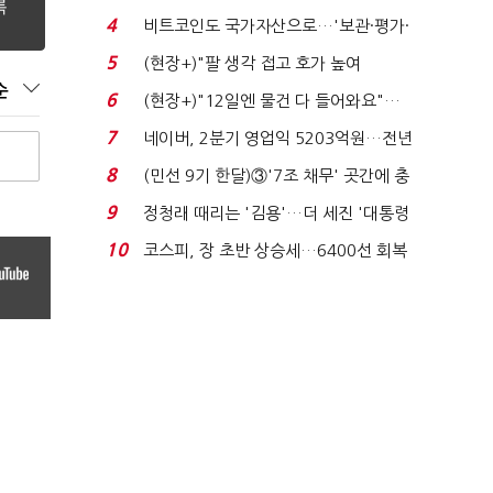
지에 상한가...
4
비트코인도 국가자산으로…'보관·평가·
처분' 기준은 ...
5
(현장+)"팔 생각 접고 호가 높여
순
요"…'덜 똘똘한 한 채' 20...
6
(현장+)"12일엔 물건 다 들어와요"…
빈 매대 채우며 문 연 ...
7
네이버, 2분기 영업익 5203억원…전년
비 0.2% 감소...
8
(민선 9기 한달)③'7조 채무' 곳간에 충
격…추미애, 20년...
9
정청래 때리는 '김용'…더 세진 '대통령
최측근' 입...
10
코스피, 장 초반 상승세…6400선 회복
시도