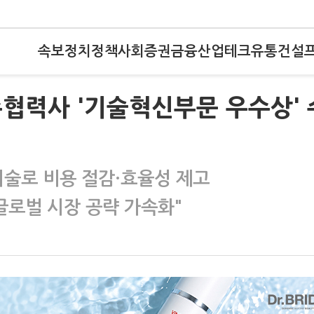
속보
정치
정책
사회
증권
금융
산업
테크
유통
건설
협력사 '기술혁신부문 우수상' 
le 기술로 비용 절감·효율성 제고
글로벌 시장 공략 가속화"