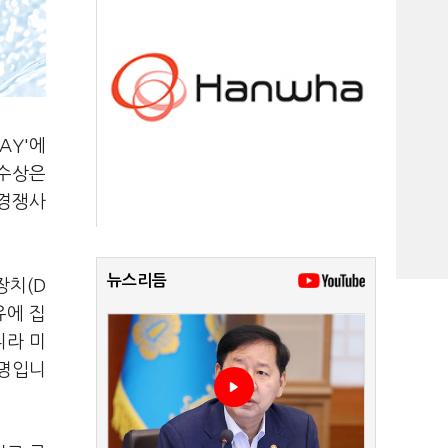
AY'에
 수상은
 경쟁사
뉴스리듬
장치(D
유에 집
니라 미
설명입니