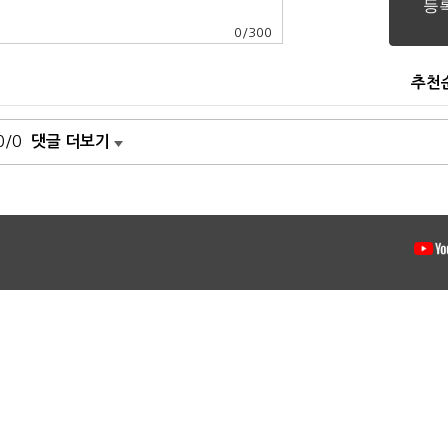
0
/
300
추천
0/0
댓글 더보기