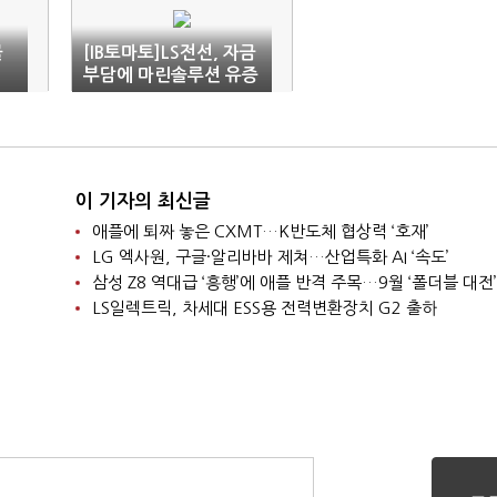
물
[IB토마토]LS전선, 자금
부담에 마린솔루션 유증
참여 '오리무중'
이 기자의 최신글
애플에 퇴짜 놓은 CXMT…K반도체 협상력 ‘호재’
LG 엑사원, 구글·알리바바 제쳐…산업특화 AI ‘속도’
삼성 Z8 역대급 ‘흥행’에 애플 반격 주목…9월 ‘폴더블 대전’
LS일렉트릭, 차세대 ESS용 전력변환장치 G2 출하