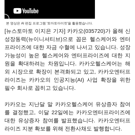
본 영상은 AI 편집 프로그램 '토마토아이컷'을 활용했습니다.
[뉴스토마토 이지은 기자]
카카오(035720)
가 올해 신
성장동력(뉴이니셔티브)으로 꼽은 헬스케어와 엔터
프라이즈에 대한 자금 수혈에 나서고 있습니다. 성장
가능성이 높은 헬스케어와 엔터프라이즈에 대한 지
원을 확대하려는 차원입니다. 카카오헬스케어는 해
외 시장으로 확장이 본격화되고 있고, 카카오엔터프
라이즈는 카카오의 인공지능(AI) 사업 확장을 위한
필수 회사로 꼽히고 있습니다.
카카오는 지난달 말 카카오헬스케어 유상증자 참여
를 결정했고, 이달 22일에는 카카오엔터프라이즈에
대한 유상증자 참여를 발표했습니다. 카카오엔터프
라이즈 지분 확보를 위해 전환사채도 발행합니다.