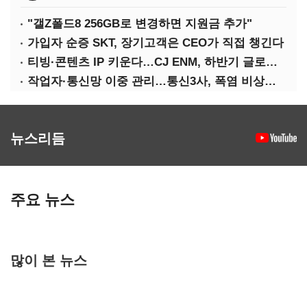
"갤Z폴드8 256GB로 변경하면 지원금 추가"
가입자 순증 SKT, 장기고객은 CEO가 직접 챙긴다
티빙·콘텐츠 IP 키운다…CJ ENM, 하반기 글로벌 확장 가속
작업자·통신망 이중 관리…통신3사, 폭염 비상대응 돌입
뉴스리듬
주요 뉴스
많이 본 뉴스