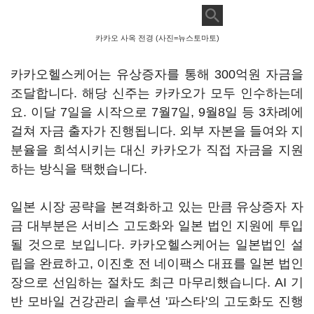
카카오 사옥 전경 (사진=뉴스토마토)
카카오헬스케어는 유상증자를 통해 300억원 자금을
조달합니다. 해당 신주는 카카오가 모두 인수하는데
요. 이달 7일을 시작으로 7월7일, 9월8일 등 3차례에
걸쳐 자금 출자가 진행됩니다. 외부 자본을 들여와 지
분율을 희석시키는 대신 카카오가 직접 자금을 지원
하는 방식을 택했습니다.
일본 시장 공략을 본격화하고 있는 만큼 유상증자 자
금 대부분은 서비스 고도화와 일본 법인 지원에 투입
될 것으로 보입니다. 카카오헬스케어는 일본법인 설
립을 완료하고, 이진호 전 네이팩스 대표를 일본 법인
장으로 선임하는 절차도 최근 마무리했습니다. AI 기
반 모바일 건강관리 솔루션 '파스타'의 고도화도 진행