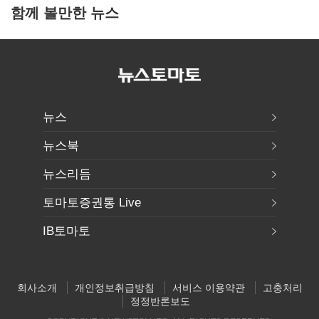
함께 볼만한 뉴스
뉴스
뉴스북
뉴스리듬
토마토증권통 Live
IB토마토
회사소개
개인정보취급방침
서비스 이용약관
고충처리
정정반론보도