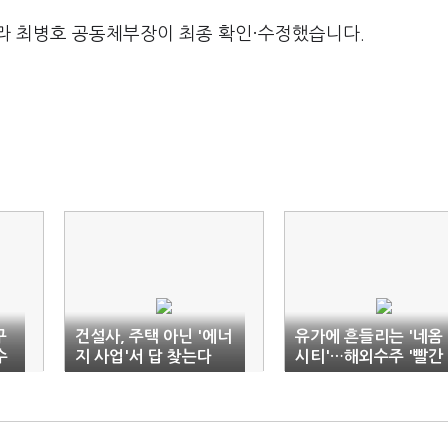
라 최병호 공동체부장이 최종 확인·수정했습니다.
구
건설사, 주택 아닌 '에너
유가에 흔들리는 '네옴
수
지 사업'서 답 찾는다
시티'…해외수주 '빨간
불'