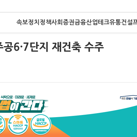
속보
정치
정책
사회
증권
금융
산업
테크
유통
건설
포주공6·7단지 재건축 수주