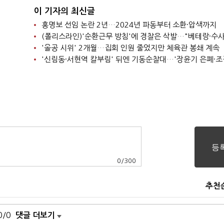
이 기자의 최신글
홍명보 선임 논란 2년…2024년 파동부터 소환·압색까지
'올공 시위' 2개월…집회 인원 줄었지만 체육관 봉쇄 계속
0
/
300
추천
0/0
댓글 더보기