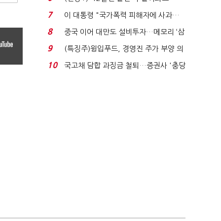
빈 매대 채우며 문 연 ...
7
이 대통령 "국가폭력 피해자에 사과…
적극적 조사로 진...
8
중국 이어 대만도 설비투자…메모리 ‘삼
국전쟁’
9
(특징주)윙입푸드, 경영진 주가 부양 의
지에 상한가...
10
국고채 담합 과징금 철퇴…증권사 '충당
금 폭탄' 우려...