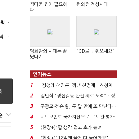
집다운 집이 필요하
편의점 전성시대
다
(폴리스라인)'순환근무 방침'에 경찰은 삭발…"베테랑·수사력 보강 먼저"
'신림동·서현역 칼부림' 뒤엔 기동순찰대…'장윤기 은폐·조작' 후엔 내부비리수사대
영화관의 시대는 끝
"CD로 구워오세요"
났다?
인기뉴스
1
'정청래 책임론' 꺼낸 친명계…친청계
는 추가투표 때리기...
2
김민석 "경선갈등 완전 제로 노력"…정
청래 "반명 공세 사...
3
구광모-젠슨 황, 두 달 만에 또 만난다…
로봇·AI 등 논...
순
4
비트코인도 국가자산으로…'보관·평가·
처분' 기준은 ...
5
(현장+)"팔 생각 접고 호가 높여
요"…'덜 똘똘한 한 채' 20...
6
(현장+)"12일엔 물건 다 들어와요"…