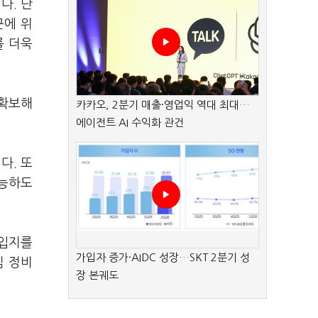
다. 단
근에 위
를 더욱
 확보해
카카오, 2분기 매출·영업익 역대 최대…
에이전트 AI 수익화 관건
다. 또
가능하도
 입지를
가입자 증가·AIDC 성장…SKT 2분기 성
심 정비
장 본궤도