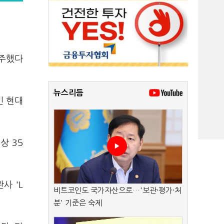
수주했다
뉴스리듬
인 현대
상 35
.
사 'L
비트코인도 국가자산으로…'보관·평가·처
분' 기준은 숙제