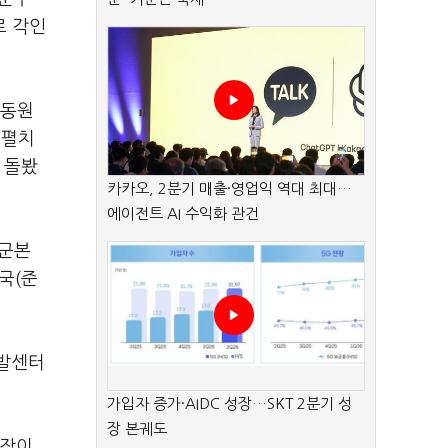
로 각인
 동원
 펼치
 돌봤
카카오, 2분기 매출·영업익 역대 최대…
에이전트 AI 수익화 관건
공군본
국(준
개발센터
가입자 증가·AIDC 성장…SKT 2분기 성
장 본궤도
회장이