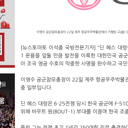
이영수 공군참모총장이 22일 제주 항공우주박물관에서 거행된 고(故) 딘 
[뉴스토마토 이석종 국방전문기자] "딘 헤스 대령
1 운용을 앞둘 만큼 발전을 이룩한 대한민국 공
아 조국 영공 수호의 막중한 사명을 완수하고 국
이영수 공군참모총장이 22일 제주 항공우주박물관에
중 일부입니다.
딘 헤스 대령은 6·25전쟁 당시 한국 공군에 F-
위해 바우트 원(BOUT-1) 부대를 이끌며 한국
특히 그는 전쟁 초기 1년간 250여회 직접 출격하