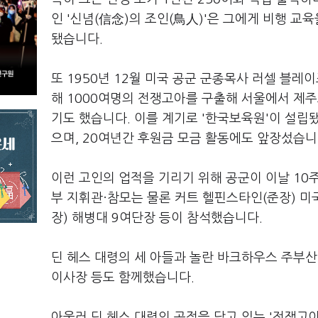
인 '신념(信念)의 조인(鳥人)'은 그에게 비행 
됐습니다.
또 1950년 12월 미국 공군 군종목사 러셀 블레이
해 1000여명의 전쟁고아를 구출해 서울에서 제주도로 후
기도 했습니다. 이를 계기로 '한국보육원'이 설립
으며, 20여년간 후원금 모금 활동에도 앞장섰습니
이런 고인의 업적을 기리기 위해 공군이 이날 10
부 지휘관·참모는 물론 커트 헬핀스타인(준장) 미
장) 해병대 9여단장 등이 참석했습니다.
딘 헤스 대령의 세 아들과 놀란 바크하우스 주부
이사장 등도 함께했습니다.
아울러 딘 헤스 대령의 공적을 담고 있는 '전쟁