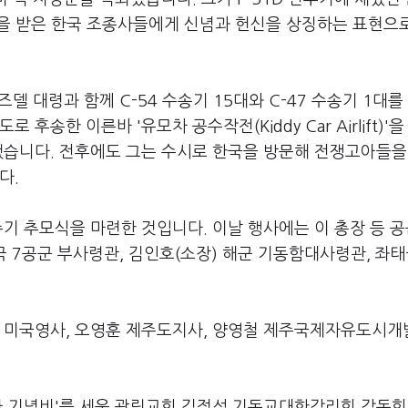
교육을 받은 한국 조종사들에게 신념과 헌신을 상징하는 표현으
즈델 대령과 함께 C-54 수송기 15대와 C-47 수송기 1대를
송한 이른바 '유모차 공수작전(Kiddy Car Airlift)'을
됐습니다. 전후에도 그는 수시로 한국을 방문해 전쟁고아들을
다.
주기 추모식을 마련한 것입니다. 이날 행사에는 이 총장 등 
국 7공군 부사령관, 김인호(소장) 해군 기동함대사령관, 좌태
산 미국영사, 오영훈 제주도지사, 양영철 제주국제자유도시
고아 기념비'를 세운 광림교회 김정석 기독교대한감리회 감독