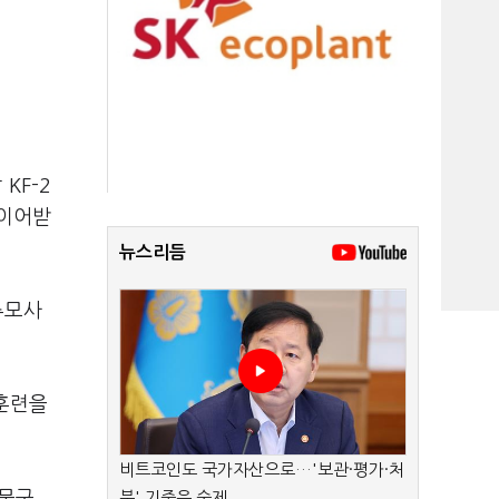
KF-2
 이어받
뉴스리듬
추모사
 훈련을
비트코인도 국가자산으로…'보관·평가·처
 문구
분' 기준은 숙제