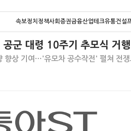
속보
정치
정책
사회
증권
금융
산업
테크
유통
건설
미 공군 대령 10주기 추모식 거행
역량 향상 기여…'유모차 공수작전' 펼쳐 전