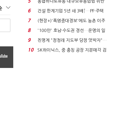
5
농협하나로유통 대규모유통업법 위반
순
적발…공정위, 과...
6
건설 한계기업 5년 새 3배↑…PF·주택
침체에 재무 ...
7
(현장+)'폭염중대경보'에도 농촌 이주
노동자는 강행군…'야...
8
'100만' 호남·수도권 경선…운명의 일
주일
9
친명계 "정청래 지도부 당정 엇박자"…
친청계 "신천지 오...
10
SK하이닉스, 중 충칭 공장 지분매각 검
토?…“확정된 바...