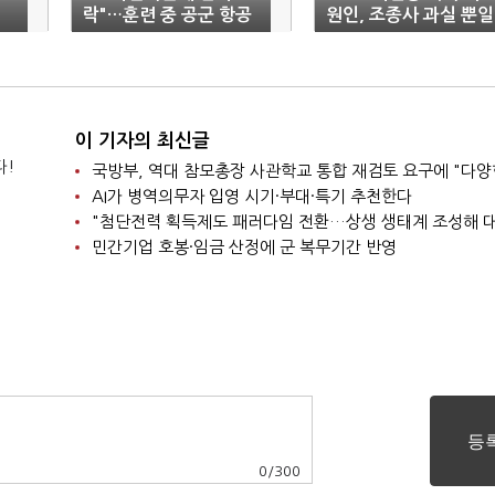
락"…훈련 중 공군 항공
원인, 조종사 과실 뿐일
기서 기관총 떨어져
까?
이 기자의 최신글
다!
AI가 병역의무자 입영 시기·부대·특기 추천한다
민간기업 호봉·임금 산정에 군 복무기간 반영
0
/
300