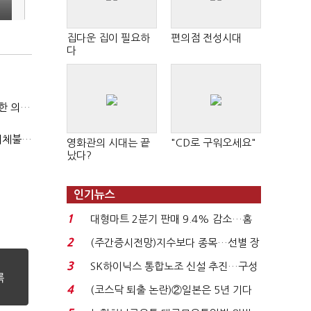
집다운 집이 필요하
편의점 전성시대
다
국방부, 역대 참모총장 사관학교 통합 재검토 요구에 "다양한 의견 수렴해 합리적 시스템 만들 것"
"첨단전력 획득제도 패러다임 전환…상생 생태계 조성해 대체불가 K-방산 도약"
영화관의 시대는 끝
"CD로 구워오세요"
났다?
인기뉴스
1
대형마트 2분기 판매 9.4% 감소…홈
플러스 사태 여파...
2
(주간증시전망)지수보다 종목…선별 장
세 이어진다...
3
SK하이닉스 통합노조 신설 추진…구성
원 간 성과급 불...
4
(코스닥 퇴출 논란)②일본은 5년 기다
려주는데 우리는 ...