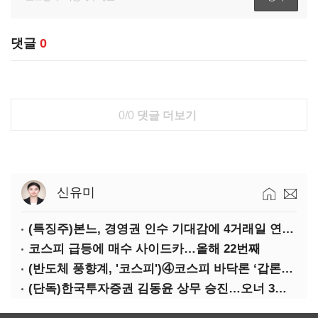
댓글
0
0/0
댓글 더보기
신유미
(특징주)본느, 경영권 인수 기대감에 4거래일 연속 상한가
코스피 급등에 매수 사이드카…올해 22번째
(반도체 풍향계, '코스피')④코스피 바닥론 ‘갑론을박’
(단독)한국투자증권 김동윤 상무 승진…오너 3세 경영 시동