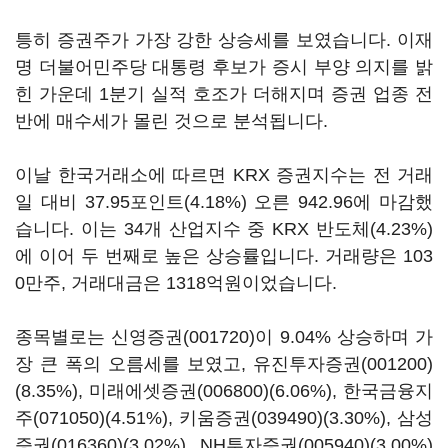
틍히 증권주가 가장 강한 상승세를 보였습니다. 이재
명 더불어민주당 대통령 후보가 증시 부양 의지를 밝
힌 가운데 1분기 실적 호조가 더해지며 증권 업종 전
반에 매수세가 몰린 것으로 분석됩니다.
이날 한국거래소에 따르면 KRX 증권지수는 전 거래
일 대비 37.95포인트(4.18%) 오른 942.96에 마감했
습니다. 이는 34개 산업지수 중 KRX 반도체(4.23%)
에 이어 두 번째로 높은 상승률입니다. 거래량은 103
0만주, 거래대금은 1318억원이었습니다.
종목별로는
신영증권(001720)
이 9.04% 상승하며 가
장 큰 폭의 오름세를 보였고,
유진투자증권(001200)
(8.35%),
미래에셋증권(006800)
(6.06%),
한국금융지
주(071050)
(4.51%),
키움증권(039490)
(3.30%),
삼성
증권(016360)
(3.02%),
NH투자증권(005940)
(3.00%)