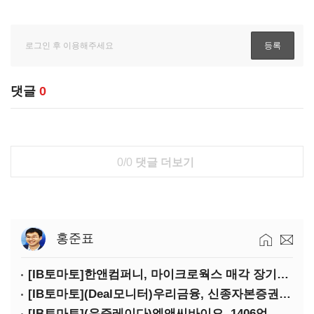
댓글
0
0/0
댓글 더보기
홍준표
[IB토마토]한앤컴퍼니, 마이크로웍스 매각 장기화 대비…배당 회수판 깔았다
[IB토마토](Deal모니터)우리금융, 신종자본증권 발행했지만 차환금리 '부담'
[IB토마토](유증레이다)엘앤씨바이오, 1406억 유증…최대주주는 절반만 청약