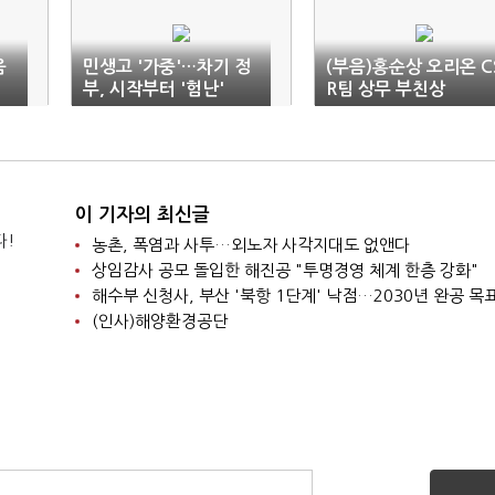
움
민생고 '가중'…차기 정
(부음)홍순상 오리온 C
부, 시작부터 '험난'
R팀 상무 부친상
이 기자의 최신글
다!
농촌, 폭염과 사투…외노자 사각지대도 없앤다
상임감사 공모 돌입한 해진공 "투명경영 체계 한층 강화"
해수부 신청사, 부산 '북항 1단계' 낙점…2030년 완공 목
(인사)해양환경공단