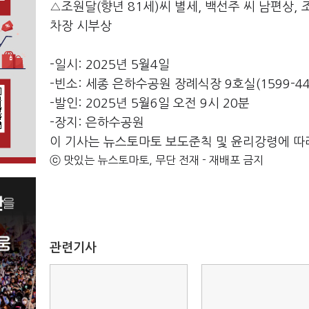
△조원달(향년 81세)씨 별세, 백선주 씨 남편상,
차장 시부상
-일시: 2025년 5월4일
-빈소: 세종 은하수공원 장례식장 9호실(1599-44
-발인: 2025년 5월6일 오전 9시 20분
-장지: 은하수공원
이 기사는 뉴스토마토 보도준칙 및 윤리강령에 따
ⓒ 맛있는 뉴스토마토, 무단 전재 - 재배포 금지
관련기사