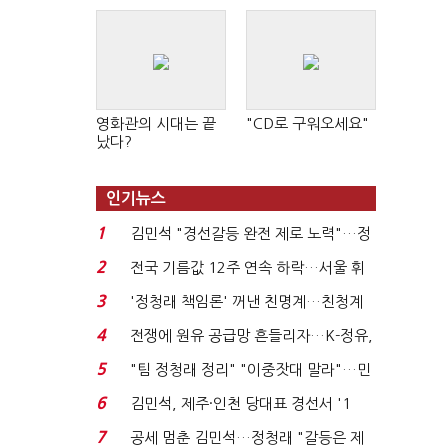
영화관의 시대는 끝
"CD로 구워오세요"
났다?
인기뉴스
1
김민석 "경선갈등 완전 제로 노력"…정
청래 "반명 공세 사...
2
전국 기름값 12주 연속 하락…서울 휘
발윳값 1909원...
3
'정청래 책임론' 꺼낸 친명계…친청계
는 추가투표 때리기...
4
전쟁에 원유 공급망 흔들리자…K-정유,
에너지안보 핵심...
5
"팀 정청래 정리" "이중잣대 말라"…민
주 최고위원 계파 다...
6
김민석, 제주·인천 당대표 경선서 '1
위'(1보)...
7
공세 멈춘 김민석…정청래 "갈등은 제