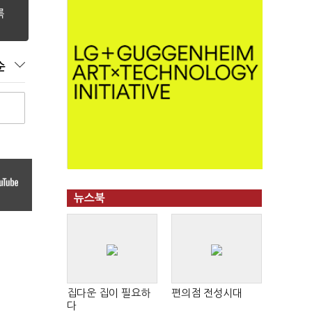
순
뉴스북
집다운 집이 필요하
편의점 전성시대
다