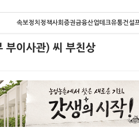
속보
정치
정책
사회
증권
금융
산업
테크
유통
건설
 부이사관) 씨 부친상