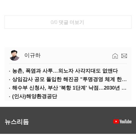
0/0
댓글 더보기
이규하
농촌, 폭염과 사투…외노자 사각지대도 없앤다
상임감사 공모 돌입한 해진공 "투명경영 체계 한층 강화"
해수부 신청사, 부산 '북항 1단계' 낙점…2030년 완공 목표
(인사)해양환경공단
뉴스리듬