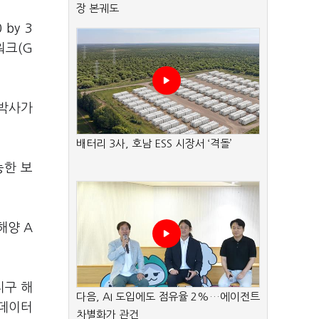
장 본궤도
by 3
워크(G
 박사가
배터리 3사, 호남 ESS 시장서 ‘격돌’
능한 보
해양 A
지구 해
다음, AI 도입에도 점유율 2%…에이전트
빅데이터
차별화가 관건