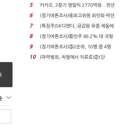
7%…일주일 만에 ...
5
카카오, 2분기 영업익 2770억원…전년
비 36% 증가...
6
(정기여론조사)④최고위원 최민희·박선
원 '양강'…서미...
7
(특징주)SK디앤디, 금감원 유증 제동에
장 초반 상한가...
8
(정기여론조사)⑥민주 46.2% 대 국힘
31.0%…오차범위 밖 ...
9
(정기여론조사)③2순위, 10명 중 4명
'송영길'…정청래 '한 ...
10
(마약범죄, 처벌에서 치료로)②(단
독)"마약은 전염병…여성...
순