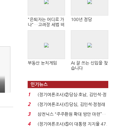
"은퇴자는 어디로 가
100년 정당
나"…고려장 세법 비
판 확산
부동산 눈치게임
AI 잘 쓰는 신입을 찾
습니다
인기뉴스
1
(정기여론조사)②당심·호남, 김민석-정
청래 '초접전'...
2
(정기여론조사)①당심, 김민석·정청래
'초접전'…대통령 ...
3
삼전닉스 “주주환원 확대 방안 마련”…
로이터에 성명...
4
(정기여론조사)⑤이 대통령 지지율 47.