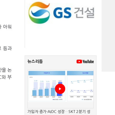
차 아워
교 등과
뉴스리듬
안을 논
C와 부
가입자 증가·AIDC 성장…SKT 2분기 성