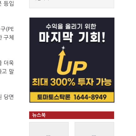
봇 등입
구(PE
한 구체
을 더욱
라고 말
된 당면
뉴스북