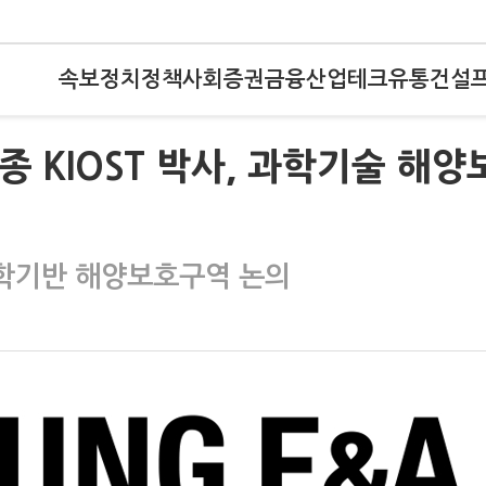
속보
정치
정책
사회
증권
금융
산업
테크
유통
건설
주세종 KIOST 박사, 과학기술 해양
…과학기반 해양보호구역 논의