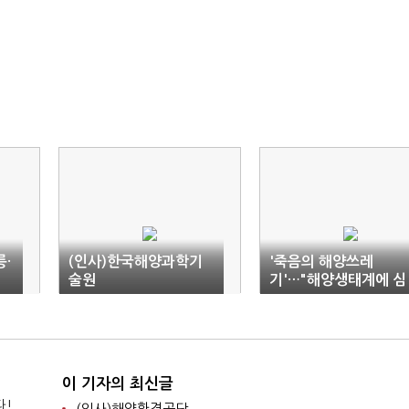
·
(인사)한국해양과학기
'죽음의 해양쓰레
술원
기'…"해양생태계에 심
각한 위협"
이 기자의 최신글
다!
(인사)해양환경공단