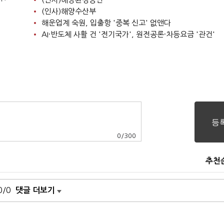
(인사)해양수산부
해운업계 숙원, 입출항 '중복 신고' 없앤다
AI·반도체 사활 건 '전기국가', 원전공론·차등요금 '관건'
0
/
300
추천
0/0
댓글 더보기