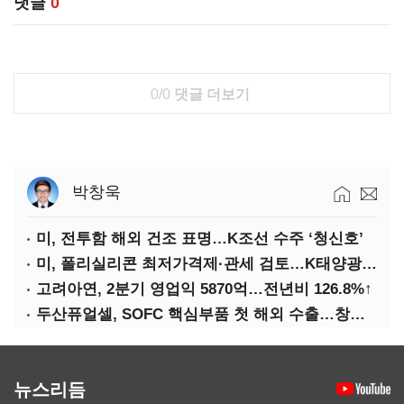
댓글
0
0/0
댓글 더보기
박창욱
미, 전투함 해외 건조 표명…K조선 수주 ‘청신호’
미, 폴리실리콘 최저가격제·관세 검토…K태양광 입지 확대 기대
고려아연, 2분기 영업익 5870억…전년비 126.8%↑
두산퓨얼셀, SOFC 핵심부품 첫 해외 수출…창사 이래 최대 규모
뉴스리듬