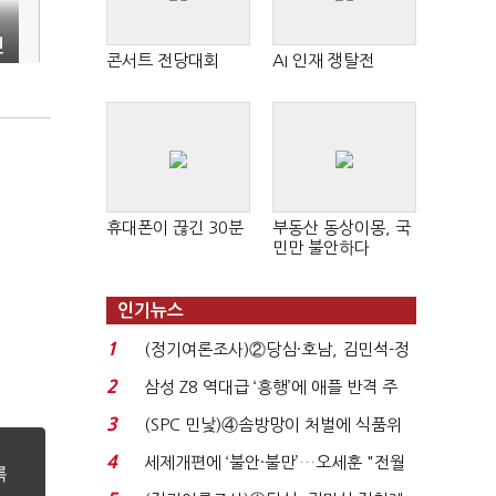
견
콘서트 전당대회
AI 인재 쟁탈전
휴대폰이 끊긴 30분
부동산 동상이몽, 국
민만 불안하다
인기뉴스
1
(정기여론조사)②당심·호남, 김민석-정
청래 '초접전'...
2
삼성 Z8 역대급 ‘흥행’에 애플 반격 주
목…9월 ‘폴...
3
(SPC 민낯)④솜방망이 처벌에 식품위
생법 위반 반복...
4
세제개편에 ‘불안·불만’…오세훈 "전월
세 구하기 더 ...