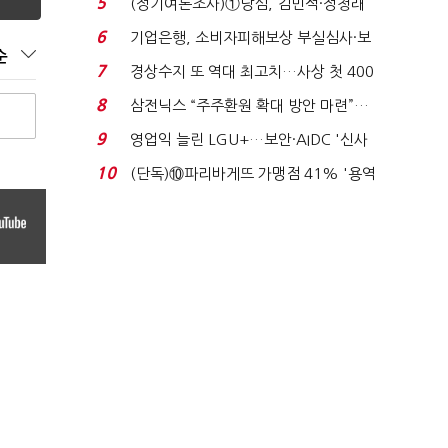
5
(정기여론조사)①당심, 김민석·정청래
'초접전'…대통령 ...
6
기업은행, 소비자피해보상 부실심사·보
순
이스피싱 공시 ...
7
경상수지 또 역대 최고치…사상 첫 400
억달러에 '3% 성...
8
삼전닉스 “주주환원 확대 방안 마련”…
로이터에 성명...
9
영업익 늘린 LGU+…보안·AIDC '신사
업 드라이브'...
10
(단독)⑩파리바게뜨 가맹점 41% '용역
제빵기사 없어'…고...