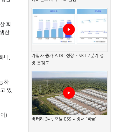
상 회
 생산
가입자 증가·AIDC 성장…SKT 2분기 성
화나,
장 본궤도
가능하
고 있
적이)
배터리 3사, 호남 ESS 시장서 ‘격돌’