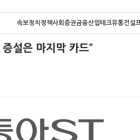
속보
정치
정책
사회
증권
금융
산업
테크
유통
건설
장 증설은 마지막 카드“