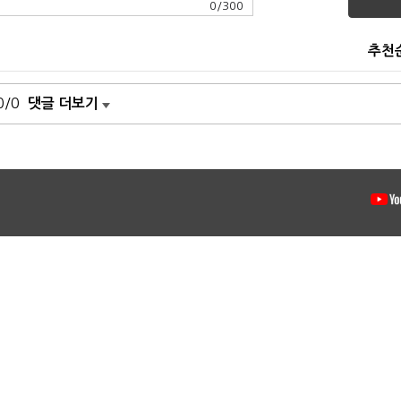
0
/
300
추천
0/0
댓글 더보기