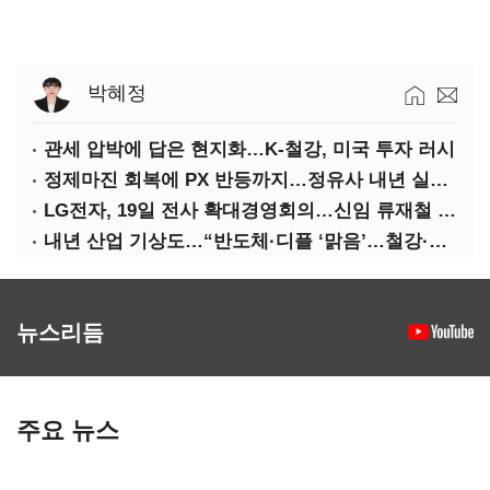
박혜정
관세 압박에 답은 현지화…K-철강, 미국 투자 러시
정제마진 회복에 PX 반등까지…정유사 내년 실적 기대
LG전자, 19일 전사 확대경영회의…신임 류재철 사장 주관
내년 산업 기상도…“반도체·디플 ‘맑음’…철강·석화 ‘흐림’”
뉴스리듬
주요 뉴스