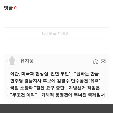
댓글
0
0/0
댓글 더보기
유지웅
이란, 미국과 협상설 '전면 부인'…"원하는 만큼 전쟁 가능"
민주당 경남지사 후보에 김경수 단수공천 '유력'
국힘 소장파 "절윤 요구 중단…지방선거 책임은 장동혁 몫"
"무조건 이익"…거래적 동맹관에 무너진 국제질서