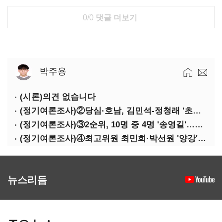
0/0
댓글 더보기
박주용
(시론)의견 없습니다
(정기여론조사)②당심·호남, 김민석-정청래 '초접전'
(정기여론조사)③2순위, 10명 중 4명 '송영길'…정청래 '한 자릿수'
(정기여론조사)④최고위원 최민희·박선원 '양강'…서미화·이성윤·임미애 뒤이어
뉴스리듬