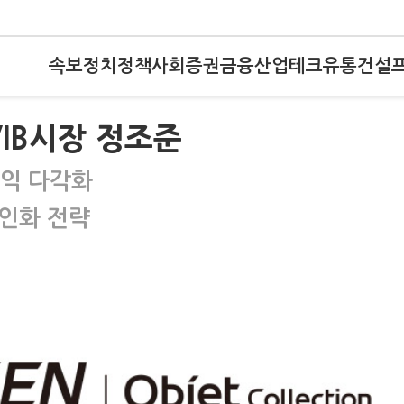
속보
정치
정책
사회
증권
금융
산업
테크
유통
건설
VIB시장 정조준
수익 다각화
인화 전략