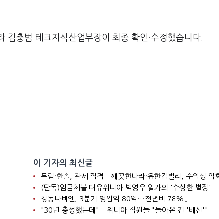
라 김충범 테크지식산업부장이 최종 확인·수정했습니다.
이 기자의 최신글
니
무림·한솔, 관세 직격…깨끗한나라·유한킴벌리, 수익성 악
(단독)임금체불 대유위니아 박영우 일가의 '수상한 별장'
경동나비엔, 3분기 영업익 80억…전년비 78%↓
"30년 충성했는데"…위니아 직원들 "돌아온 건 '배신'"