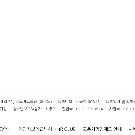
길 32, 이토마토빌딩 (합정동) ㅣ 등록번호 : 서울아 00515 ㅣ 등록일자 및 발행일자 :
성 ㅣ 청소년보호책임자 : 최병호 ㅣ 편집국 : 02-2128-3874 ㅣ 사업국 : 02-21
고안내
개인정보취급방침
IR CLUB
고충처리인제도 안내
서
I
I
I
I