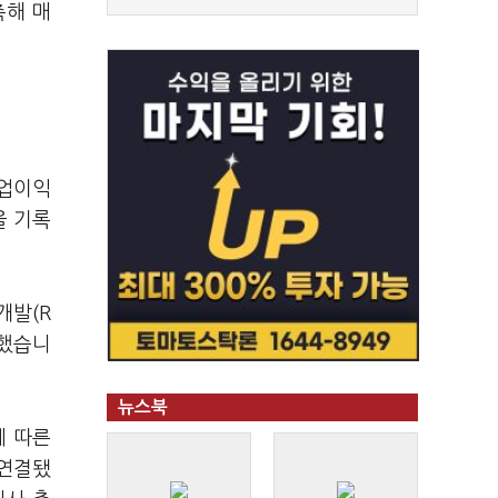
축해 매
영업이익
을 기록
개발(R
명했습니
뉴스북
에 따른
 연결됐