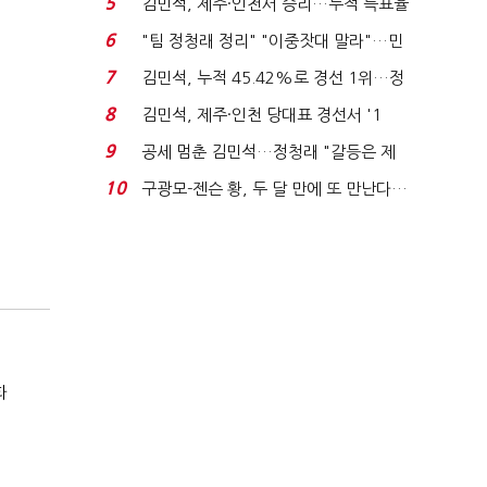
5
김민석, 제주·인천서 승리…누적 득표율
'1위 탈환'(종합)...
6
"팀 정청래 정리" "이중잣대 말라"…민
주 최고위원 계파 다...
7
김민석, 누적 45.42%로 경선 1위…정
청래와 격차 0.86%p(...
8
김민석, 제주·인천 당대표 경선서 '1
위'(1보)...
9
공세 멈춘 김민석…정청래 "갈등은 제
가 수습"
10
구광모-젠슨 황, 두 달 만에 또 만난다…
로봇·AI 등 논...
화