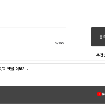
0
/
300
추천
0/0
댓글 더보기