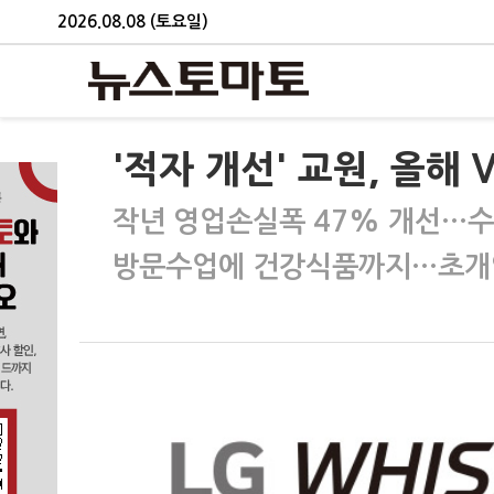
2026.08.08 (토요일)
'적자 개선' 교원, 올해 
작년 영업손실폭 47% 개선…
방문수업에 건강식품까지…초개