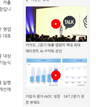
. 저출
위함입니
만 영업
의 대표
카카오, 2분기 매출·영업익 역대 최대…
에이전트 AI 수익화 관건
를 대상
강기능식
에 달했
 개선에
가입자 증가·AIDC 성장…SKT 2분기 성
장 본궤도