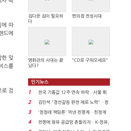
회사 측
집다운 집이 필요하
편의점 전성시대
다
짐에 따
트렌드에
합한 맞
영화관의 시대는 끝
"CD로 구워오세요"
났다?
서비스를
인기뉴스
으로 검
1
전국 기름값 12주 연속 하락…서울 휘
발윳값 1909원...
2
김민석 "경선갈등 완전 제로 노력"…정
청래 "반명 공세 사...
3
'정청래 책임론' 꺼낸 친명계…친청계
는 추가투표 때리기...
4
전쟁에 원유 공급망 흔들리자…K-정유,
에너지안보 핵심...