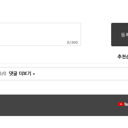
0
/
300
추천
0/0
댓글 더보기