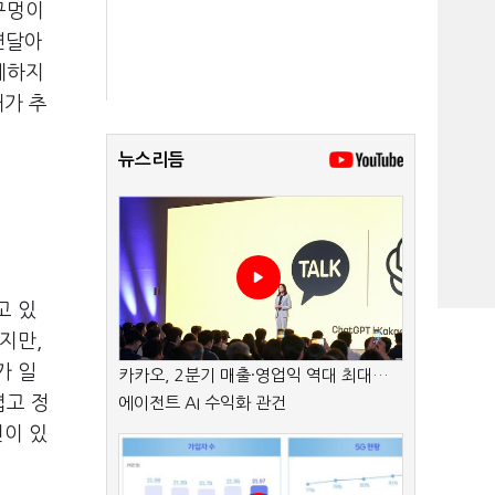
 구멍이
연달아
제하지
대가 추
뉴스리듬
고 있
지만,
가 일
카카오, 2분기 매출·영업익 역대 최대…
렵고 정
에이전트 AI 수익화 관건
면이 있