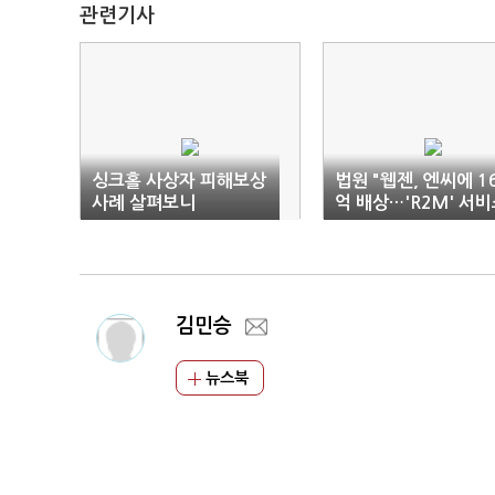
관련기사
싱크홀 사상자 피해보상
법원 "웹젠, 엔씨에 1
사례 살펴보니
억 배상…'R2M' 서
중지"
김민승
뉴스북