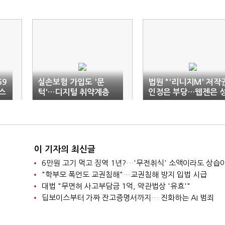
69
실손보험 가입도 '문
법원 "'리니지M' 저작
비스
턱'…디지털 취약계층
인정은 부당…웹젠은 
더 멀어진다
과 도용"
이 기자의 최신글
"학부모 폭언도 교권침해"…교권침해 방지 입법 시급
대법 "무면허 사고부담금 1억, 약관법상 '유효'"
딥보이스부터 가짜 잔고증명서까지… 진화하는 AI 범죄