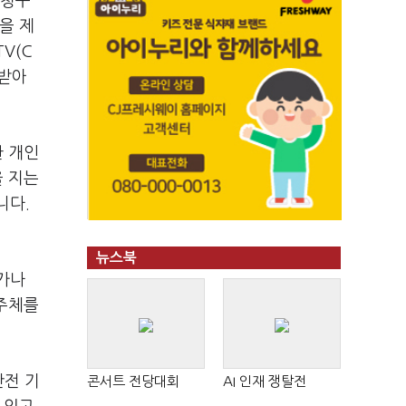
 청구
을 제
V(C
 받아
한 개인
을 지는
니다.
뉴스북
가나
 주체를
안전 기
콘서트 전당대회
AI 인재 쟁탈전