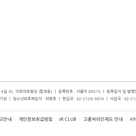
길 32, 이토마토빌딩 (합정동) ㅣ 등록번호 : 서울아 00515 ㅣ 등록일자 및 발행일자 :
성 ㅣ 청소년보호책임자 : 최병호 ㅣ 편집국 : 02-2128-3874 ㅣ 사업국 : 02-21
고안내
개인정보취급방침
IR CLUB
고충처리인제도 안내
서
I
I
I
I