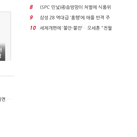
청래 '초접전'...
8
(SPC 민낯)④솜방망이 처벌에 식품위
생법 위반 반복...
9
삼성 Z8 역대급 ‘흥행’에 애플 반격 주
목…9월 ‘폴...
10
세제개편에 ‘불안·불만’…오세훈 "전월
세 구하기 더 ...
권
성
6만원 고기 먹고 징역 1년?…'무전취식' 소액이라도 상습이면 사기죄