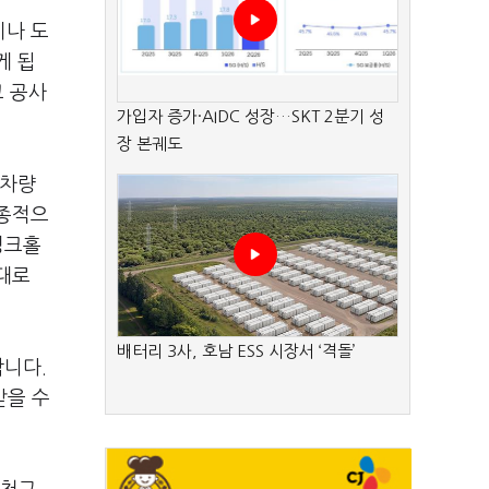
이나 도
게 됩
고 공사
가입자 증가·AIDC 성장…SKT 2분기 성
장 본궤도
 차량
최종적으
싱크홀
대로
배터리 3사, 호남 ESS 시장서 ‘격돌’
합니다.
받을 수