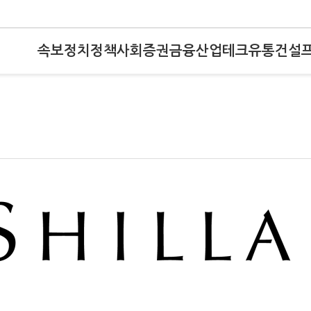
속보
정치
정책
사회
증권
금융
산업
테크
유통
건설
?