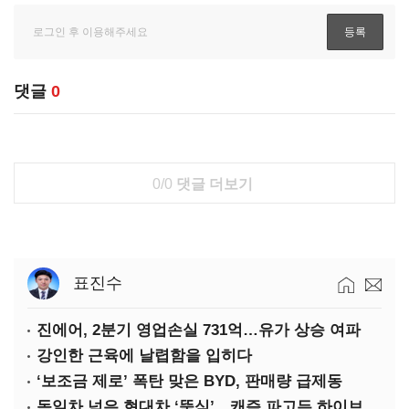
댓글
0
0/0
댓글 더보기
표진수
진에어, 2분기 영업손실 731억…유가 상승 여파
강인한 근육에 날렵함을 입히다
‘보조금 제로’ 폭탄 맞은 BYD, 판매량 급제동
독일차 넘은 현대차 ‘뚝심’…캐즘 파고든 하이브리드 역전극