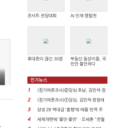
콘서트 전당대회
AI 인재 쟁탈전
휴대폰이 끊긴 30분
부동산 동상이몽, 국
민만 불안하다
인기뉴스
1
(정기여론조사)②당심·호남, 김민석-정
청래 '초접전'...
2
(정기여론조사)①당심, 김민석·정청래
'초접전'…대통령 ...
3
삼성 Z8 역대급 ‘흥행’에 애플 반격 주
목…9월 ‘폴...
4
세제개편에 ‘불안·불만’…오세훈 "전월
세 구하기 더 ...
'