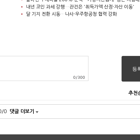
내년 코인 과세 강행…관건은 '취득가액 산정·자산 이동'
달 기지 전환 시동…나사·우주항공청 협력 강화
0
/
300
추천
0/0
댓글 더보기