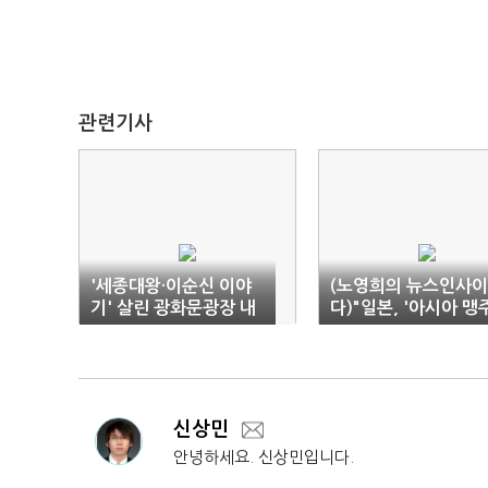
관련기사
'세종대왕·이순신 이야
(노영희의 뉴스인사이
기' 살린 광화문광장 내
다)"일본, '아시아 맹
년 4월 개장
뽐내고픈데…현실은 
상사태"
신상민
안녕하세요. 신상민입니다.