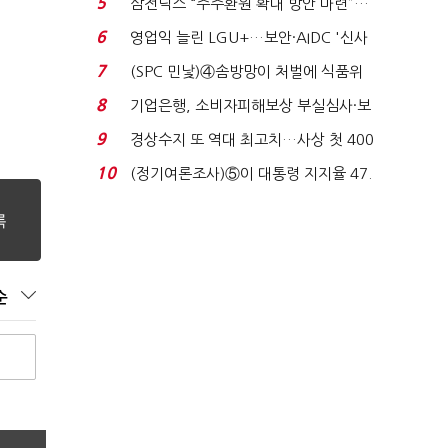
5
삼전닉스 “주주환원 확대 방안 마련”…
로이터에 성명...
6
영업익 늘린 LGU+…보안·AIDC '신사
업 드라이브'...
7
(SPC 민낯)④솜방망이 처벌에 식품위
생법 위반 반복...
8
기업은행, 소비자피해보상 부실심사·보
이스피싱 공시 ...
9
경상수지 또 역대 최고치…사상 첫 400
억달러에 '3% 성...
10
(정기여론조사)⑤이 대통령 지지율 47.
7%…일주일 만에 ...
순