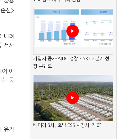
는 작품
이순신>
을 내려
웅 서사
가입자 증가·AIDC 성장…SKT 2분기 성
장 본궤도
디어 아
지는 듯
배터리 3사, 호남 ESS 시장서 ‘격돌’
의 유기