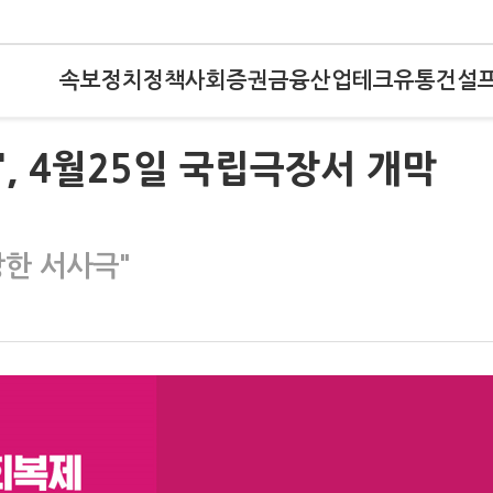
속보
정치
정책
사회
증권
금융
산업
테크
유통
건설
', 4월25일 국립극장서 개막
장한 서사극"