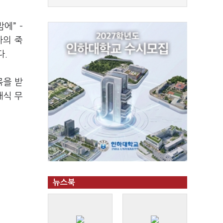
에” –
나의 죽
다.
목을 받
래식 무
뉴스북