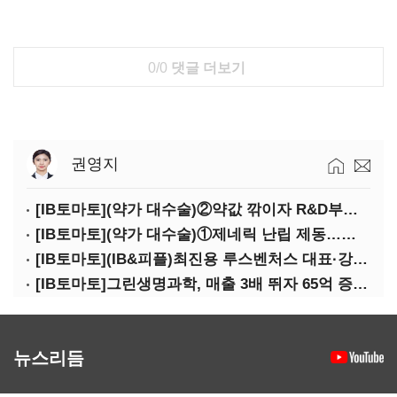
0/0
댓글 더보기
권영지
[IB토마토](약가 대수술)②약값 깎이자 R&D부터 축소…제약업계 비상경영 돌입
[IB토마토](약가 대수술)①제네릭 난립 제동…중소 제약사 수익성 비상
[IB토마토](IB&피플)최진용 루스벤처스 대표·강승순 이사
[IB토마토]그린생명과학, 매출 3배 뛰자 65억 증설…상위 2곳 의존도 82%
뉴스리듬