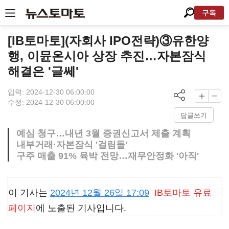
구독
[IB토마토](자회사 IPO전략)③유한양
행, 이뮨온시아 상장 추진…자본잠식
해결은 '글쎄'
입력: 2024-12-30 06:00:00
수정: 2024-12-30 06:00:00
답글쓰기
예심 청구…내년 3월 증권신고서 제출 계획
내부거래·자본잠식 '걸림돌'
구주 매출 91% 육박 전망…재무안정화 '아직'
이 기사는
2024년 12월 26일 17:09
IB토마토
유료
페이지
에 노출된 기사입니다.