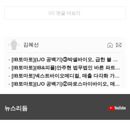
0/0
댓글 더보기
김혜선
[IB토마토](L/O 공백기)③박셀바이오, 급한 불 껐지만…본업 성과 '감감무소식'
[IB토마토](IB&피플)안주현 법무법인 바른 파트너 변호사
[IB토마토]넥스트바이오메디컬, 매출 다각화 가속…IPO 보람 '쑥쑥'
[IB토마토](L/O 공백기)②파로스아이바이오, 매출 0원 '불명예'…목표 안갯속
뉴스리듬