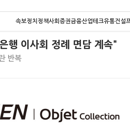
속보
정치
정책
사회
증권
금융
산업
테크
유통
건설
·은행 이사회 정례 면담 계속"
란 반복