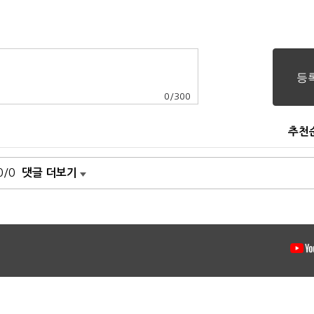
0
/
300
추천
0/0
댓글 더보기