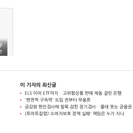
무
는
이 기자의 최신글
ELS 이어 ETF까지…고위험상품 판매 제동 걸린 은행
'편면적 구속력' 도입 전부터 무용론
금감원 현안검사에 발목 잡힌 정기검사…몰래 웃는 금융권
(토마토칼럼)'소비자보호 정책 실패' 책임은 누가 지나