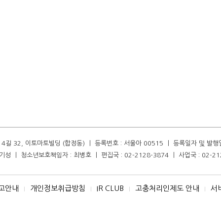
길 32, 이토마토빌딩 (합정동) ㅣ 등록번호 : 서울아 00515 ㅣ 등록일자 및 발행일자 :
성 ㅣ 청소년보호책임자 : 최병호 ㅣ 편집국 : 02-2128-3874 ㅣ 사업국 : 02-21
고안내
개인정보취급방침
IR CLUB
고충처리인제도 안내
서
I
I
I
I