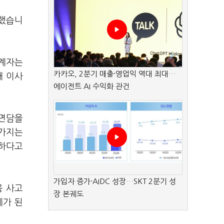
 했습니
관계자는
카카오, 2분기 매출·영업익 역대 최대…
새 이사
에이전트 AI 수익화 관건
 면담을
 가지는
요하다고
가입자 증가·AIDC 성장…SKT 2분기 성
융 사고
장 본궤도
제가 된