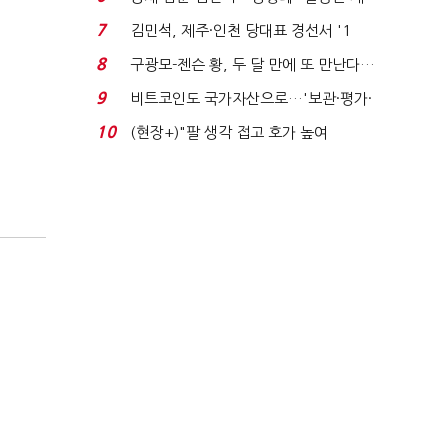
가 수습"
7
김민석, 제주·인천 당대표 경선서 '1
위'(1보)...
8
구광모-젠슨 황, 두 달 만에 또 만난다…
로봇·AI 등 논...
9
비트코인도 국가자산으로…'보관·평가·
처분' 기준은 ...
10
(현장+)"팔 생각 접고 호가 높여
요"…'덜 똘똘한 한 채' 20...