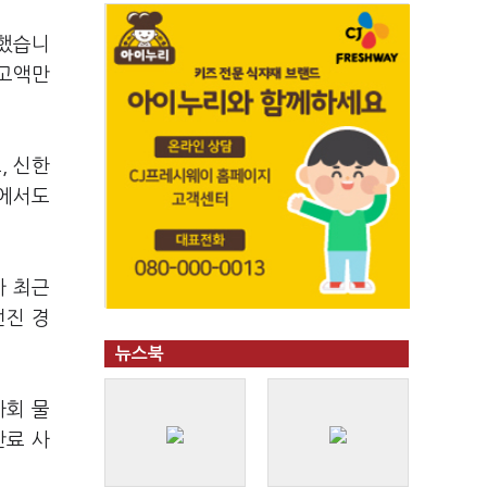
 했습니
사고액만
, 신한
행에서도
가 최근
던진 경
뉴스북
사회 물
만료 사