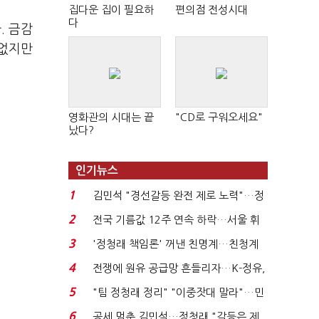
집다운 집이 필요하
편의점 전성시대
다
. 금감
 없지만
영화관의 시대는 끝
"CD로 구워오세요"
났다?
인기뉴스
1
김민석 "경선갈등 완전 제로 노력"…정
청래 "반명 공세 사...
2
전국 기름값 12주 연속 하락…서울 휘
발윳값 1909원...
3
'정청래 책임론' 꺼낸 친명계…친청계
는 추가투표 때리기...
4
전쟁에 원유 공급망 흔들리자…K-정유,
에너지안보 핵심...
5
"팀 정청래 정리" "이중잣대 말라"…민
주 최고위원 계파 다...
6
공세 멈춘 김민석…정청래 "갈등은 제