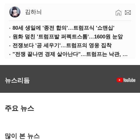
김하늬
80세 생일에 '종전 합의'…트럼프식 '쇼맨십'
원화 덮친 '트럼프발 퍼펙트스톰'…1600원 눈앞
전쟁보다 '공 세우기'…트럼프의 영웅 집착
"전쟁 끝나면 경제 살아난다"…트럼프는 낙관, 미국인은 싸늘
뉴스리듬
주요 뉴스
많이 본 뉴스