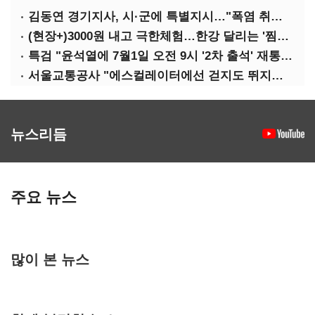
김동연 경기지사, 시·군에 특별지시…"폭염 취약계층 안전대책 강화"
(현장+)3000원 내고 극한체험…한강 달리는 '찜통버스'
특검 "윤석열에 7월1일 오전 9시 '2차 출석' 재통보"
서울교통공사 "에스컬레이터에선 걷지도 뛰지도 말아주세요"
뉴스리듬
주요 뉴스
많이 본 뉴스