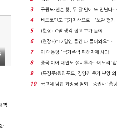
청래 "반명 공세 사...
3
구광모-젠슨 황, 두 달 만에 또 만난다…
로봇·AI 등 논...
4
비트코인도 국가자산으로…'보관·평가·
처분' 기준은 ...
5
(현장+)"팔 생각 접고 호가 높여
요"…'덜 똘똘한 한 채' 20...
6
(현장+)"12일엔 물건 다 들어와요"…
빈 매대 채우며 문 연 ...
7
이 대통령 "국가폭력 피해자에 사과…
B
적극적 조사로 진...
8
중국 이어 대만도 설비투자…메모리 ‘삼
국전쟁’
9
(특징주)윙입푸드, 경영진 주가 부양 의
지에 상한가...
10
국고채 담합 과징금 철퇴…증권사 '충당
금 폭탄' 우려...
김동연 경기지사, 시·군에 특별지시…"폭염 취약계층 안전대책 강화"
요"