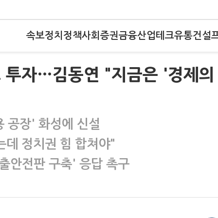
속보
정치
정책
사회
증권
금융
산업
테크
유통
건설
조 투자…김동연 "지금은 '경제의
용 공장' 화성에 신설
는데 정치권 힘 합쳐야"
수출안전판 구축' 응답 촉구