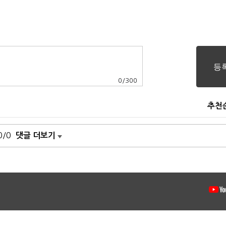
0
/
300
추천
0/0
댓글 더보기