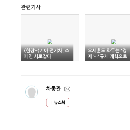
관련기사
(현장+)기아 전기차, 스
오세훈도 화두는 '경
페인 사로잡다
제'…"규제 개혁으로
5% 성장"
차종관
뉴스북