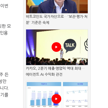
 이번
비트코인도 국가자산으로…'보관·평가·처
분' 기준은 숙제
외한 모
애인용
카카오, 2분기 매출·영업익 역대 최대…
주 든
에이전트 AI 수익화 관건
청만
니다.
위기를