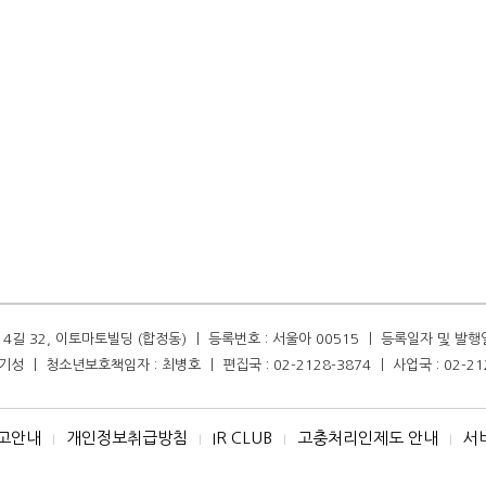
길 32, 이토마토빌딩 (합정동) ㅣ 등록번호 : 서울아 00515 ㅣ 등록일자 및 발행일자 :
성 ㅣ 청소년보호책임자 : 최병호 ㅣ 편집국 : 02-2128-3874 ㅣ 사업국 : 02-21
고안내
개인정보취급방침
IR CLUB
고충처리인제도 안내
서
I
I
I
I