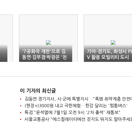
'7공화국 개헌'으로 김
기아-경기도, 화성시 P
동연·김부겸·박광온 '친
V 활용 모빌리티 도시
문·비명' 뭉쳤다
구축 '맞손'
이 기자의 최신글
(현장+)3000원 내고 극한체험…한강 달리는 '찜통버스'
특검 "윤석열에 7월1일 오전 9시 '2차 출석' 재통보"
서울교통공사 "에스컬레이터에선 걷지도 뛰지도 말아주세