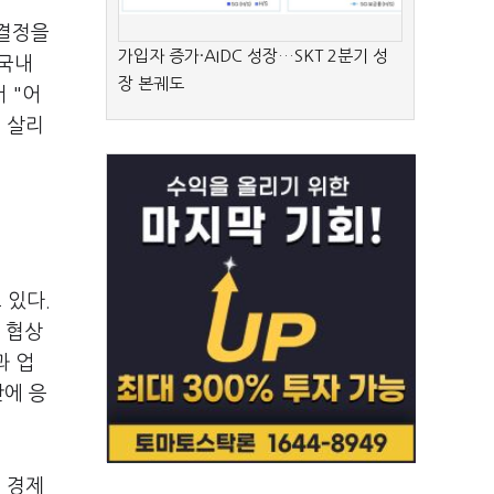
 결정을
가입자 증가·AIDC 성장…SKT 2분기 성
 국내
장 본궤도
 "어
 살리
 있다.
 협상
과 업
안에 응
 경제