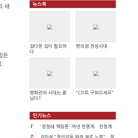
뉴스북
의 새
집다운 집이 필요하
편의점 전성시대
다
 힘든
겠
영화관의 시대는 끝
"CD로 구워오세요"
났다?
인기뉴스
1
'정청래 책임론' 꺼낸 친명계…친청계
는 추가투표 때리기...
2
김민석 "경선갈등 완전 제로 노력"…정