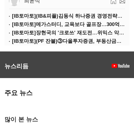
최윤석
[IB토마토](IB&피플)김동식 하나증권 경영전략본부장
[IB토마토]메가스터디, 교육보다 골프장…300억 대여 뒤 보증 리스크
[IB토마토]장현국의 '크로쓰' 재도전…위믹스 악몽 지울 수 있나
[IB토마토](PF 잔불)③다올투자증권, 부동산금융 줄였지만 정상화는 진행형
뉴스리듬
주요 뉴스
많이 본 뉴스