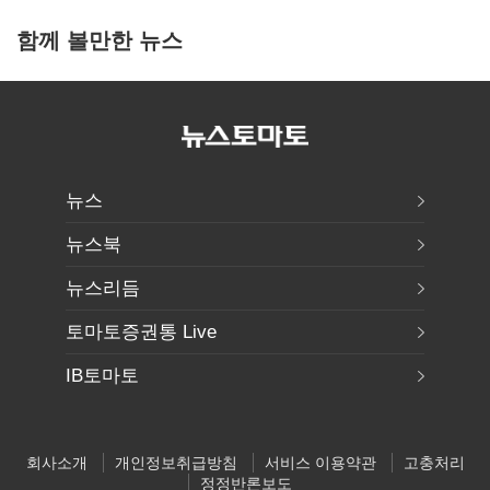
함께 볼만한 뉴스
뉴스
뉴스북
뉴스리듬
토마토증권통 Live
IB토마토
회사소개
개인정보취급방침
서비스 이용약관
고충처리
정정반론보도