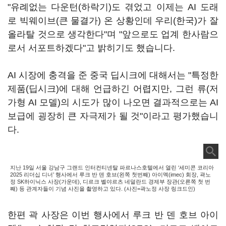
"유례없는 다운턴(하락기)도 겪었고 이제는 AI 도래
로 빅웨이브(큰 물결가) 온 상황인데 우리(한국)가 잘
올라탈 것으로 생각한다"며 "앞으로도 업계 한사람으
로서 서포트하겠다"고 밝히기도 했습니다.
AI 시장에 충격을 준 중국 딥시크에 대해서는 "특정한
제품(딥시크)에 대해 언급하긴 어렵지만, 그런 류(저
가형 AI 모델)의 시도가 많이 나오면 결과적으로는 AI
보급에 굉장히 큰 자극제가 될 것"이라고 평가했습니
다.
지난 19일 서울 강남구 그랜드 인터컨티넨탈 파르나스호텔에서 열린 ‘세미콘 코리아
2025 리더십 디너’ 행사에서 루크 반 덴 호브(왼쪽 첫번째) 아이멕(imec) 회장, 곽노
정 SK하이닉스 사장(가운데), 디르크 벨야르츠 네덜란드 경제부 장관(오른쪽 첫 번
째) 등 관계자들이 기념 사진을 촬영하고 있다. (사진=곽노정 사장 링크드인)
한편 곽 사장은 이번 행사에서 루크 반 덴 호브 아이