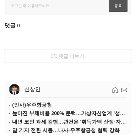
댓글
0
0/0
댓글 더보기
신상민
(인사)우주항공청
높아진 부채비율 200% 문턱…가상자산업계 '생존 시험대'
내년 코인 과세 강행…관건은 '취득가액 산정·자산 이동'
달 기지 전환 시동…나사·우주항공청 협력 강화