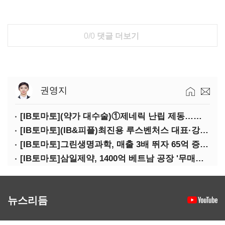
0/0
댓글 더보기
권영지
[IB토마토](약가 대수술)①제네릭 난립 제동…중소 제약사 수익성 비상
[IB토마토](IB&피플)최진용 루스벤처스 대표·강승순 이사
[IB토마토]그린생명과학, 매출 3배 뛰자 65억 증설…상위 2곳 의존도 82%
[IB토마토]삼일제약, 1400억 베트남 공장 '무매출'…한계기업 편입 위기
뉴스리듬