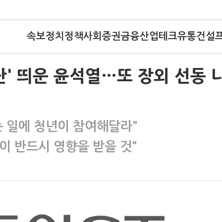
속보
정치
정책
사회
증권
금융
산업
테크
유통
건설
단' 띄운 윤석열…또 장외 선동 
는 일에 청년이 참여해달라"
이 반드시 영향을 받을 것"