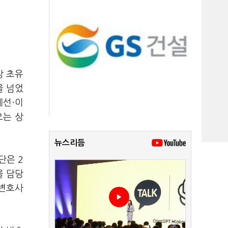
상 초유
을 넘었
계선·이
오는 상
뉴스리듬
단은 2
을 담당
 변호사