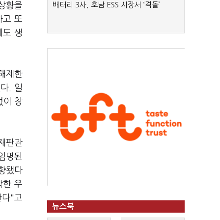
 상황을
배터리 3사, 호남 ESS 시장서 ‘격돌’
하고 또
에도 생
 해제한
다. 일
없이 창
 재판관
 임명된
편향됐다
각한 우
한다"고
뉴스북