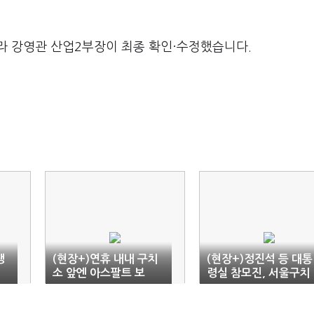
라 강영관 산업2부장이 최종 확인·수정했습니다.
생
(현장+)연휴 내내 구치
(현장+)정진석 등 대통
소 앞엔 아스팔트 보
령실 참모진, 서울구치
수…"전한길 영상부터
소서 윤석열 접견
봐라"