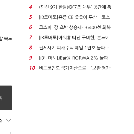
지에 상한가...
4
(민선 9기 한달)③'7조 채무' 곳간에 충
격…추미애, 20년...
5
[IB토마토]유증·CB 줄줄이 무산…코스
닥 벌점 급증에 ...
6
코스피, 장 초반 상승세…6400선 회복
시도
7
[IB토마토]아워홈 떠난 구미현, 본느에
발 속도
340억 베팅…가...
8
전세사기 피해주택 매입 1만호 돌파…
누적 피해자 4만2...
9
[IB토마토]JB금융 RORWA 2% 돌파…
실적 견인은 은행 ...
10
비트코인도 국가자산으로…'보관·평가·
처분' 기준은 ...
순