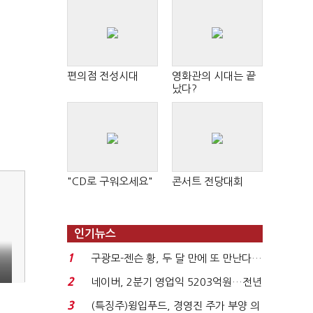
편의점 전성시대
영화관의 시대는 끝
났다?
"CD로 구워오세요"
콘서트 전당대회
인기뉴스
1
구광모-젠슨 황, 두 달 만에 또 만난다…
로봇·AI 등 논...
2
네이버, 2분기 영업익 5203억원…전년
비 0.2% 감소...
3
(특징주)윙입푸드, 경영진 주가 부양 의