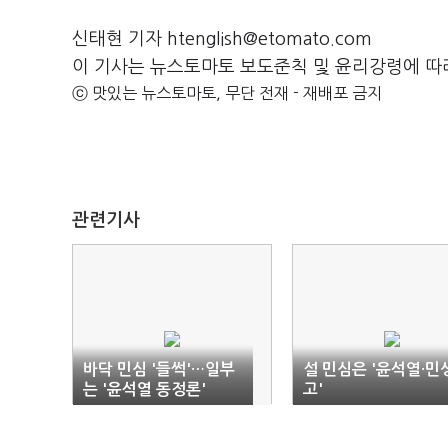
신태현 기자 htenglish@etomato.com
이 기사는 뉴스토마토 보도준칙 및 윤리강령에 따
ⓒ 맛있는 뉴스토마토, 무단 전재 - 재배포 금지
관련기사
바닥 민심 '들썩'…일부
설 민심은 '윤석열·민
는 '윤석열 동정론'
고'