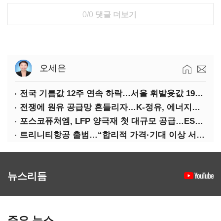
0/0
댓글 더보기
오세은
전국 기름값 12주 연속 하락…서울 휘발윳값 1909원
전쟁에 원유 공급망 흔들리자…K-정유, 에너지안보 핵심으로 재부상
포스코퓨처엠, LFP 양극재 첫 대규모 공급…ESS 시장 공략
트리니티항공 출범…“합리적 가격·기대 이상 서비스로 승부”
뉴스리듬
주요 뉴스