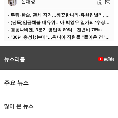
신대성
무림·한솔, 관세 직격…깨끗한나라·유한킴벌리, 수익성 악화
(단독)임금체불 대유위니아 박영우 일가의 '수상한 별장'
경동나비엔, 3분기 영업익 80억…전년비 78%↓
"30년 충성했는데"…위니아 직원들 "돌아온 건 '배신'"
뉴스리듬
주요 뉴스
많이 본 뉴스