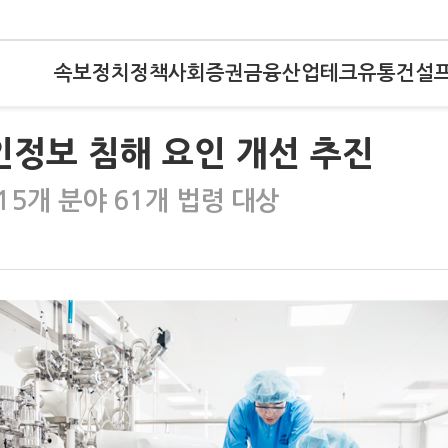
속보
정치
정책
사회
증권
금융
산업
테크
유통
건설
인정보 침해 요인 개선 추진
5개 분야 61개 법령 대상