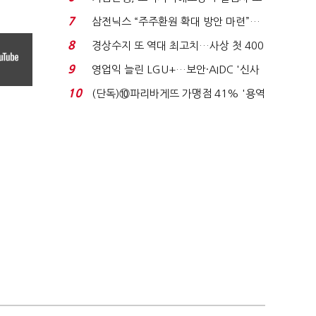
이스피싱 공시 ...
7
삼전닉스 “주주환원 확대 방안 마련”…
로이터에 성명...
8
경상수지 또 역대 최고치…사상 첫 400
억달러에 '3% 성...
9
영업익 늘린 LGU+…보안·AIDC '신사
업 드라이브'...
10
(단독)⑩파리바게뜨 가맹점 41% '용역
제빵기사 없어'…고...