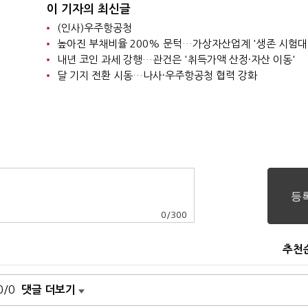
이 기자의 최신글
(인사)우주항공청
높아진 부채비율 200% 문턱…가상자산업계 '생존 시험대
내년 코인 과세 강행…관건은 '취득가액 산정·자산 이동'
달 기지 전환 시동…나사·우주항공청 협력 강화
0
/
300
추천
0/0
댓글 더보기