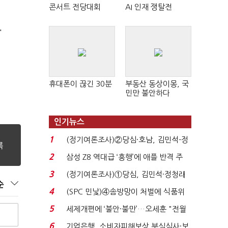
콘서트 전당대회
AI 인재 쟁탈전
'
휴대폰이 끊긴 30분
부동산 동상이몽, 국
민만 불안하다
인기뉴스
1
(정기여론조사)②당심·호남, 김민석-정
청래 '초접전'...
2
삼성 Z8 역대급 ‘흥행’에 애플 반격 주
목…9월 ‘폴...
3
(정기여론조사)①당심, 김민석·정청래
순
'초접전'…대통령 ...
4
(SPC 민낯)④솜방망이 처벌에 식품위
생법 위반 반복...
5
세제개편에 ‘불안·불만’…오세훈 "전월
세 구하기 더 ...
6
기업은행, 소비자피해보상 부실심사·보