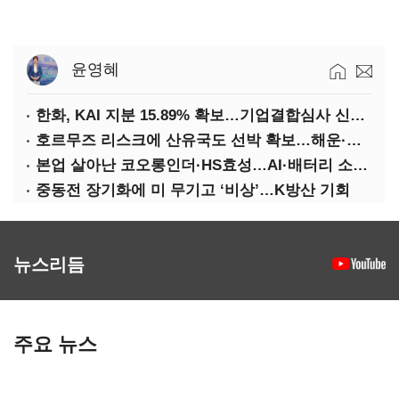
윤영혜
한화, KAI 지분 15.89% 확보…기업결합심사 신청 예정
호르무즈 리스크에 산유국도 선박 확보…해운·조선 ‘기회’
본업 살아난 코오롱인더·HS효성…AI·배터리 소재로 보폭 확대
중동전 장기화에 미 무기고 ‘비상’…K방산 기회
뉴스리듬
주요 뉴스