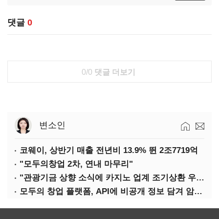
댓글
0
0/0
댓글 더보기
변소인
코웨이, 상반기 매출 전년비 13.9% 뛴 2조7719억
"모두의창업 2차, 연내 마무리"
"관광기금 상향 소식에 카지노 업계 조기상환 우려"
모두의 창업 플랫폼, API에 비공개 정보 담겨 암호키까지 새나갔다