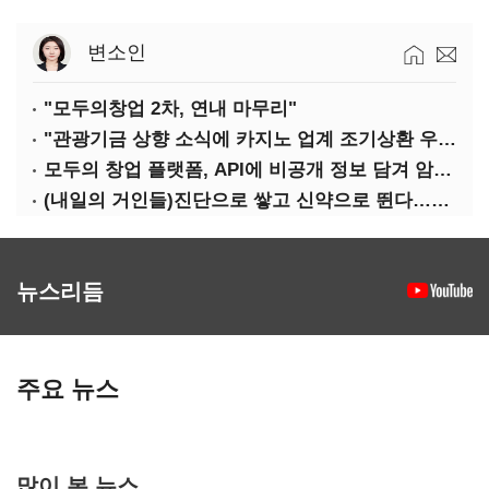
변소인
"모두의창업 2차, 연내 마무리"
"관광기금 상향 소식에 카지노 업계 조기상환 우려"
모두의 창업 플랫폼, API에 비공개 정보 담겨 암호키까지 새나갔다
(내일의 거인들)진단으로 쌓고 신약으로 뛴다…세니젠의 대전환
뉴스리듬
주요 뉴스
많이 본 뉴스