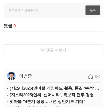
댓글
0
0/0
댓글 더보기
이범종
(지스타2025)넷마블 게임패드 활용, 몬길 '수석' 7대죄 '차석'
(지스타2025)엔씨 '신더시티', 독보적 전투 경험 필요
넷마블 "4분기 성장…내년 상반기도 기대"