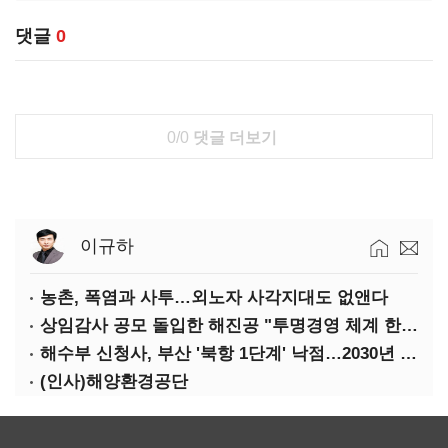
댓글
0
0/0
댓글 더보기
이규하
농촌, 폭염과 사투…외노자 사각지대도 없앤다
상임감사 공모 돌입한 해진공 "투명경영 체계 한층 강화"
해수부 신청사, 부산 '북항 1단계' 낙점…2030년 완공 목표
(인사)해양환경공단