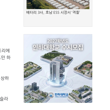
배터리 3사, 호남 ESS 시장서 ‘격돌’
토리에
도만 하
 상하
테슬라