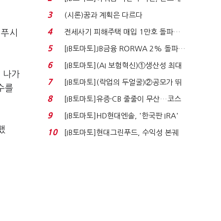
340억 베팅…가...
3
(시론)꿈과 계획은 다르다
4
전세사기 피해주택 매입 1만호 돌파…
 푸시
누적 피해자 4만2...
5
[IB토마토]JB금융 RORWA 2% 돌파…
실적 견인은 은행 ...
6
[IB토마토](AI 보험혁신)①생산성 최대
 나가
80% 개선…현실...
7
[IB토마토](락업의 두얼굴)②공모가 뛰
수를
자 첫날 매도…FI ...
8
[IB토마토]유증·CB 줄줄이 무산…코스
닥 벌점 급증에 ...
9
[IB토마토]HD현대엔솔, '한국판 IRA'
수혜 부상…세액공...
했
10
[IB토마토]현대그린푸드, 수익성 본궤
도…실적 개선에 ...