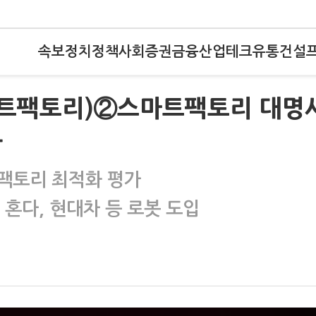
속보
정치
정책
사회
증권
금융
산업
테크
유통
건설
 스마트팩토리)②스마트팩토리 대명
발
팩토리 최적화 평가
혼다, 현대차 등 로봇 도입