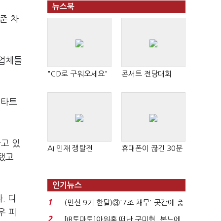
뉴스북
준 차
 업체들
"CD로 구워오세요"
콘서트 전당대회
스타트
하고 있
AI 인재 쟁탈전
휴대폰이 끊긴 30분
상됐고
인기뉴스
. 디
1
(민선 9기 한달)③'7조 채무' 곳간에 충
우 피
격…추미애, 20년...
2
[IB토마토]아워홈 떠난 구미현, 본느에