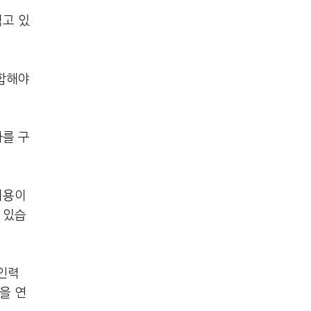
겪고 있
통합해야
라를 구
비용이
 있습
인력
을 연