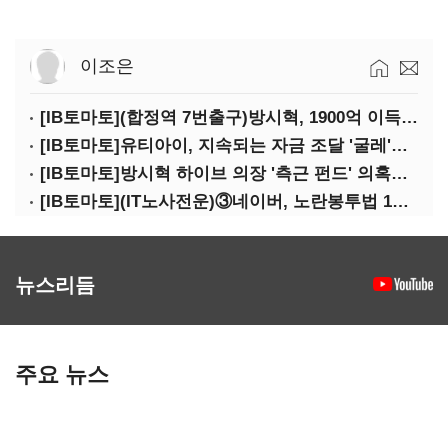
이조은
[IB토마토](합정역 7번출구)방시혁, 1900억 이득 논란…하이브 상장 진실은?
[IB토마토]유티아이, 지속되는 자금 조달 '굴레'…부채 리스크 고조
[IB토마토]방시혁 하이브 의장 '측근 펀드' 의혹…실상은 해외 투자 무산
[IB토마토](IT노사전운)③네이버, 노란봉투법 1호 되나…관건은 '진짜 주인'
뉴스리듬
주요 뉴스