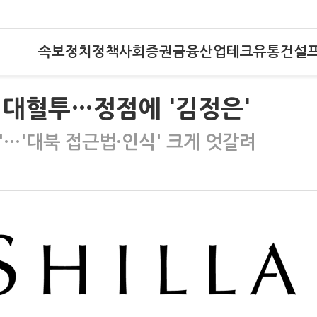
속보
정치
정책
사회
증권
금융
산업
테크
유통
건설
 대혈투…정점에 '김정은'
…'대북 접근법·인식' 크게 엇갈려