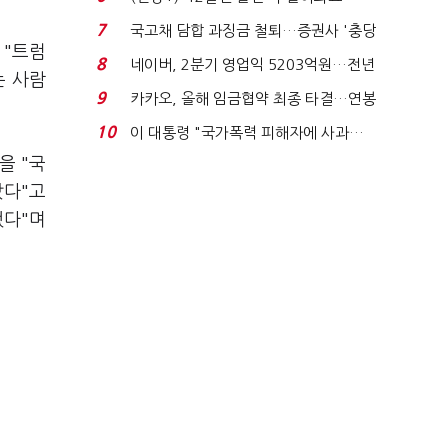
빈 매대 채우며 문 연 ...
7
국고채 담합 과징금 철퇴…증권사 '충당
 "트럼
금 폭탄' 우려...
8
네이버, 2분기 영업익 5203억원…전년
는 사람
비 0.2% 감소...
9
카카오, 올해 임금협약 최종 타결…연봉
6.3% 인상·격려...
10
이 대통령 "국가폭력 피해자에 사과…
적극적 조사로 진...
을 "국
났다"고
했다"며