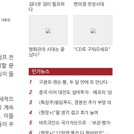
집다운 집이 필요하
편의점 전성시대
다
전 대통령
영화관의 시대는 끝
"CD로 구워오세요"
났다?
럼프 전
정할 문
인기뉴스
링이 들
1
구광모-젠슨 황, 두 달 만에 또 만난다…
로봇·AI 등 논...
2
중국 이어 대만도 설비투자…메모리 ‘삼
공세적으
국전쟁’
3
(특징주)윙입푸드, 경영진 주가 부양 의
이 계속
지에 상한가...
4
(현장+)"팔 생각 접고 호가 높여
. 이들
요"…'덜 똘똘한 한 채' 20...
5
비트코인도 국가자산으로…'보관·평가·
들이 주
처분' 기준은 ...
6
(현장+)"12일엔 물건 다 들어와요"…