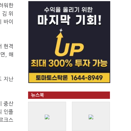
두려워한
 김 위
이 바이
서 현격
면, 해
또 지난
뉴스북
이 중산
의 인플
마르크스