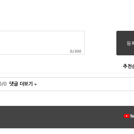
0
/
300
추천
0/0
댓글 더보기