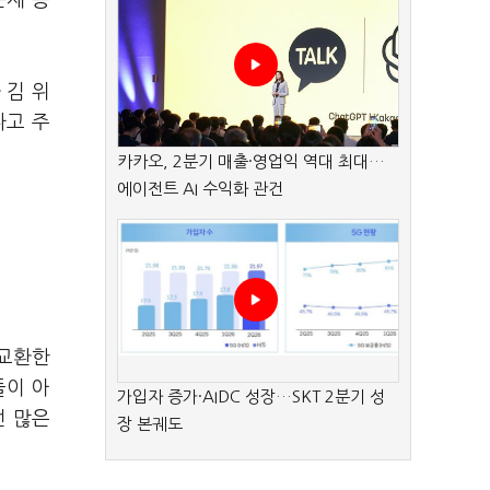
문제 등
 김 위
다고 주
카카오, 2분기 매출·영업익 역대 최대…
에이전트 AI 수익화 관건
 교환한
들이 아
가입자 증가·AIDC 성장…SKT 2분기 성
던 많은
장 본궤도