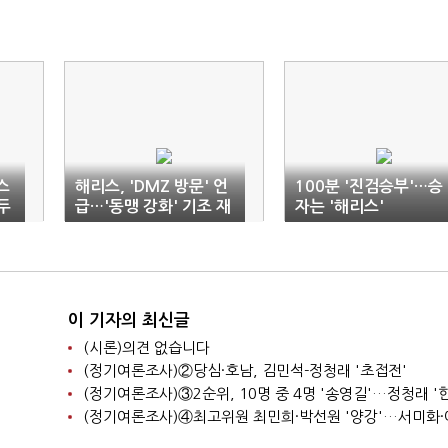
스
해리스, 'DMZ 방문' 언
100분 '진검승부'…승
두
급…'동맹 강화' 기조 재
자는 '해리스'
확인
이 기자의 최신글
(시론)의견 없습니다
(정기여론조사)②당심·호남, 김민석-정청래 '초접전'