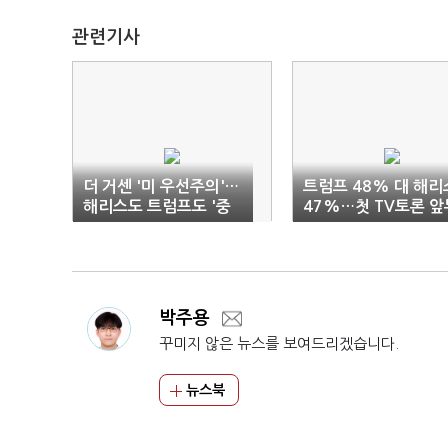
관련기사
더 거센 '미 우선주의'…
트럼프 48% 대 해리
해리스도 트럼프도 '중
47%…첫 TV토론 앞
국 때리기'
고 '접전'
박주용
꾸미지 않은 뉴스를 보여드리겠습니다.
뉴스북