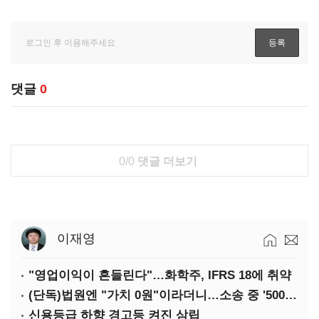
댓글
0
0/0
댓글 더보기
이재영
"영업이익이 흔들린다"…화학주, IFRS 18에 취약
(단독)법원엔 "가치 0원"이라더니…소송 중 '500원 유증' 강행한 라인게임즈
신용등급 하향 경고등 켜진 삼립