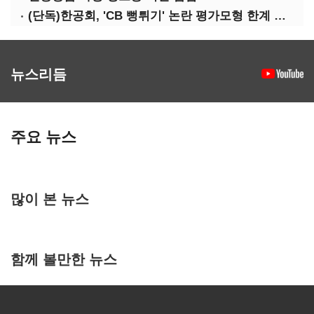
(단독)한공회, 'CB 뻥튀기' 논란 평가모형 한계 인정…당국 방관 속 장부 왜곡 수두룩
뉴스리듬
주요 뉴스
많이 본 뉴스
함께 볼만한 뉴스