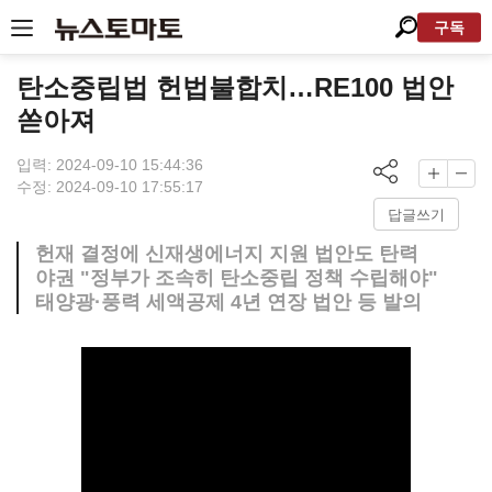
구독
탄소중립법 헌법불합치…RE100 법안
쏟아져
입력: 2024-09-10 15:44:36
수정: 2024-09-10 17:55:17
답글쓰기
헌재 결정에 신재생에너지 지원 법안도 탄력
야권 "정부가 조속히 탄소중립 정책 수립해야"
태양광·풍력 세액공제 4년 연장 법안 등 발의