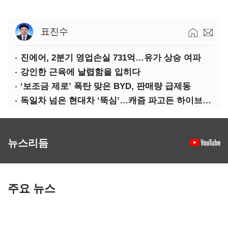
표진수
진에어, 2분기 영업손실 731억…유가 상승 여파
강인한 근육에 날렵함을 입히다
‘보조금 제로’ 폭탄 맞은 BYD, 판매량 급제동
독일차 넘은 현대차 ‘뚝심’…캐즘 파고든 하이브리드 역전극
뉴스리듬
주요 뉴스