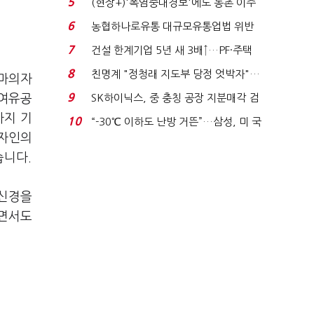
5
(현장+)'폭염중대경보'에도 농촌 이주
노동자는 강행군…'야...
6
농협하나로유통 대규모유통업법 위반
적발…공정위, 과...
7
건설 한계기업 5년 새 3배↑…PF·주택
침체에 재무 ...
8
친명계 "정청래 지도부 당정 엇박자"…
안마의자
친청계 "신천지 오...
9
 여유공
SK하이닉스, 중 충칭 공장 지분매각 검
토?…“확정된 바...
사지 기
10
“-30℃ 이하도 난방 거뜬”…삼성, 미 국
디자인의
립연구소와 개...
습니다.
 신경을
으면서도