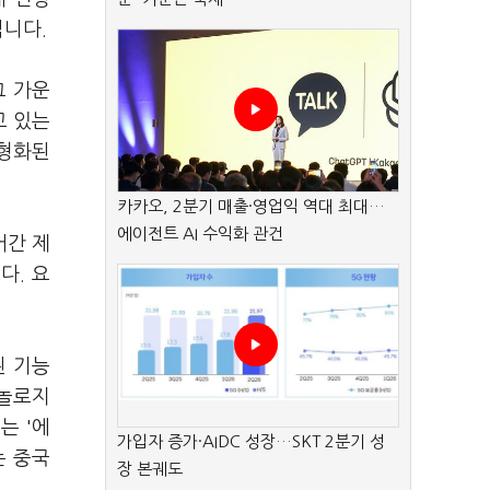
됩니다.
그 가운
고 있는
소형화된
카카오, 2분기 매출·영업익 역대 최대…
에이전트 AI 수익화 관건
어간 제
다. 요
된 기능
크놀로지
는 '에
가입자 증가·AIDC 성장…SKT 2분기 성
는 중국
장 본궤도