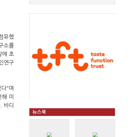
 점유했
연구소를
발에 초
자인연구
있다"며
난해 미
. 바디
뉴스북