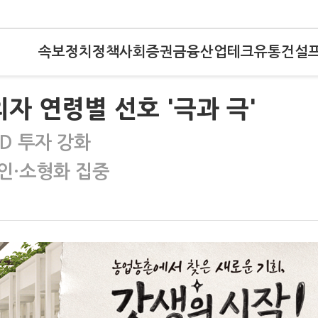
속보
정치
정책
사회
증권
금융
산업
테크
유통
건설
자 연령별 선호 '극과 극'
D 투자 강화
인·소형화 집중