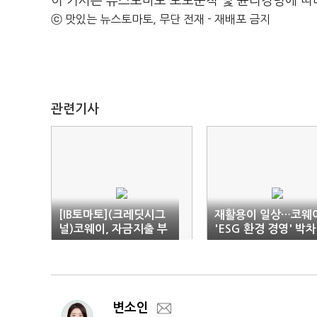
이 기사는 뉴스토마토 보도준칙 및 윤리강령에 따
ⓒ 맛있는 뉴스토마토, 무단 전재 - 재배포 금지
관련기사
[IB토마토](크레딧시그
재활용이 일상…코웨이
널)코웨이, 자금지출 부
'ESG 환경 경영' 박차
담 커져도…재무안정성
'든든'
변소인