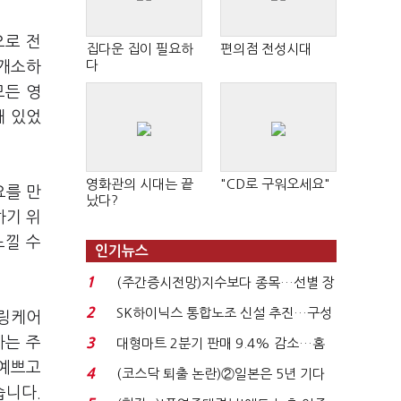
으로 전
집다운 집이 필요하
편의점 전성시대
다
 개소하
모든 영
돼 있었
영화관의 시대는 끝
"CD로 구워오세요"
요를 만
났다?
하기 위
느낄 수
인기뉴스
1
(주간증시전망)지수보다 종목…선별 장
세 이어진다...
2
SK하이닉스 통합노조 신설 추진…구성
힐링케어
원 간 성과급 불...
자는 주
3
대형마트 2분기 판매 9.4% 감소…홈
플러스 사태 여파...
"예쁘고
4
(코스닥 퇴출 논란)②일본은 5년 기다
습니다.
려주는데 우리는 ...