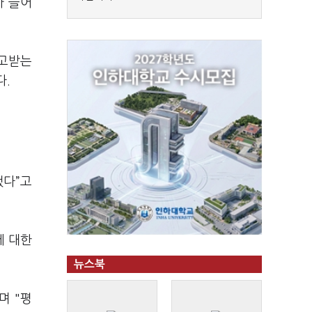
가 들어
주고받는
다.
됐다”고
에 대한
뉴스북
며 "평