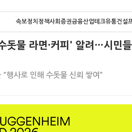
속보
정치
정책
사회
증권
금융
산업
테크
유통
건설
'수돗물 라면·커피' 알려…시민들
"행사로 인해 수돗물 신뢰 쌓여"