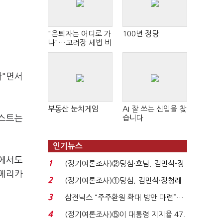
"은퇴자는 어디로 가
100년 정당
나"…고려장 세법 비
판 확산
다"면서
부동산 눈치게임
AI 잘 쓰는 신입을 찾
테스트는
습니다
인기뉴스
장에서도
1
(정기여론조사)②당심·호남, 김민석-정
아메리카
청래 '초접전'...
2
(정기여론조사)①당심, 김민석·정청래
'초접전'…대통령 ...
3
삼전닉스 “주주환원 확대 방안 마련”…
로이터에 성명...
4
(정기여론조사)⑤이 대통령 지지율 47.