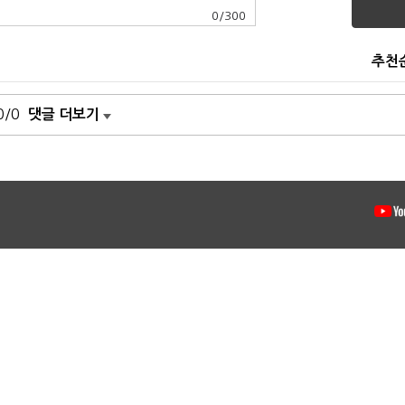
0
/
300
추천
0/0
댓글 더보기