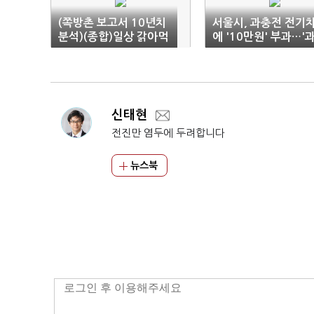
(쪽방촌 보고서 10년치
서울시, 과충전 전기
분석)(종합)일상 갉아먹
에 '10만원' 부과…'
는 '빈곤·질병·우울·고
잉대응 논란'
독'의 늪
신태현
전진만 염두에 두려합니다
뉴스북