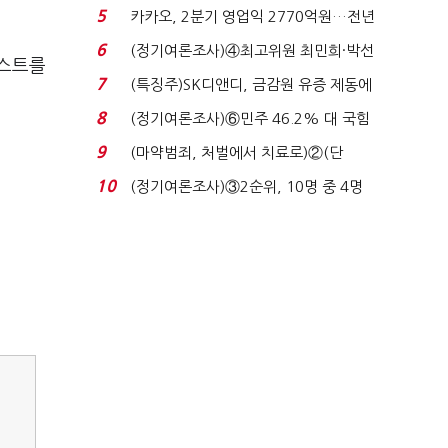
7%…일주일 만에 ...
5
카카오, 2분기 영업익 2770억원…전년
비 36% 증가...
6
(정기여론조사)④최고위원 최민희·박선
테스트를
원 '양강'…서미...
7
(특징주)SK디앤디, 금감원 유증 제동에
장 초반 상한가...
8
(정기여론조사)⑥민주 46.2% 대 국힘
31.0%…오차범위 밖 ...
9
(마약범죄, 처벌에서 치료로)②(단
독)"마약은 전염병…여성...
10
(정기여론조사)③2순위, 10명 중 4명
'송영길'…정청래 '한 ...