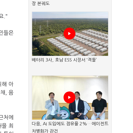
장 본궤도
요."
시민들은
배터리 3사, 호남 ESS 시장서 ‘격돌’
위해 아
채, 음
 근처에
다음, AI 도입에도 점유율 2%…에이전트
권을 최
차별화가 관건