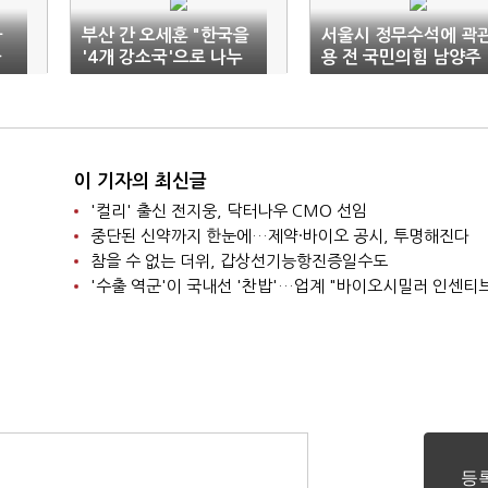
차
부산 간 오세훈 "한국을
서울시 정무수석에 곽
과
'4개 강소국'으로 나누
용 전 국민의힘 남양주
면 소득 10만불 가능"
을 당협위원장
이 기자의 최신글
'컬리' 출신 전지웅, 닥터나우 CMO 선임
중단된 신약까지 한눈에…제약·바이오 공시, 투명해진다
참을 수 없는 더위, 갑상선기능항진증일수도