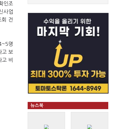
 확인조
통신사업
조회 건
4~5명
라고 보
라고 비
뉴스북