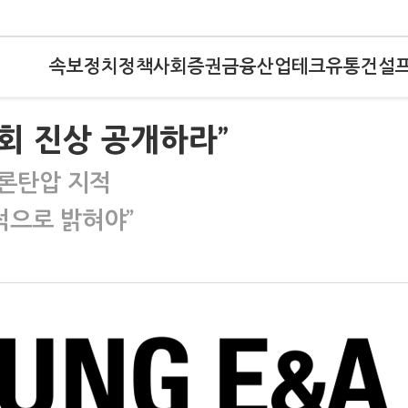
속보
정치
정책
사회
증권
금융
산업
테크
유통
건설
회 진상 공개하라”
론탄압 지적
적으로 밝혀야”