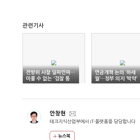
관련기사
전방위 사찰 일파만파…
연금개혁 논의 ‘하세
미룰 수 없는 '검찰 통
월’…정부 의지 ‘박약’
제'
안창현
테크지식산업부에서 IT·플랫폼을 담당합니다
뉴스북