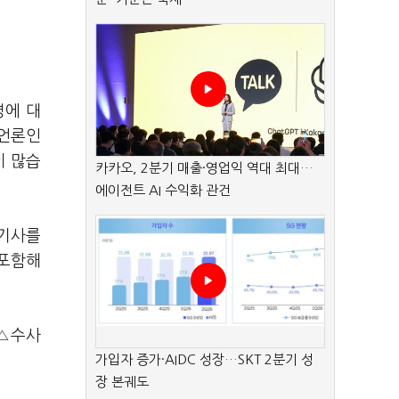
명에 대
 언론인
이 많습
카카오, 2분기 매출·영업익 역대 최대…
에이전트 AI 수익화 관건
 기사를
 포함해
 △수사
가입자 증가·AIDC 성장…SKT 2분기 성
장 본궤도