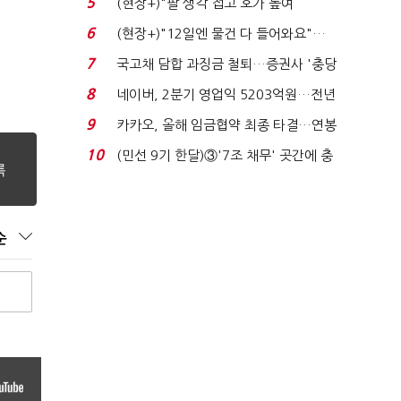
5
(현장+)"팔 생각 접고 호가 높여
요"…'덜 똘똘한 한 채' 20...
6
(현장+)"12일엔 물건 다 들어와요"…
빈 매대 채우며 문 연 ...
7
국고채 담합 과징금 철퇴…증권사 '충당
금 폭탄' 우려...
8
네이버, 2분기 영업익 5203억원…전년
비 0.2% 감소...
9
카카오, 올해 임금협약 최종 타결…연봉
6.3% 인상·격려...
10
(민선 9기 한달)③'7조 채무' 곳간에 충
격…추미애, 20년...
순