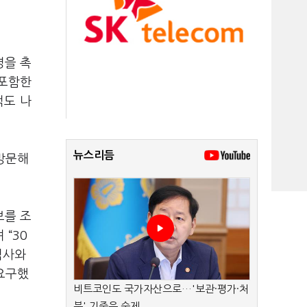
명을 촉
 포함한
적도 나
뉴스리듬
방문해
보를 조
“30
검사와
요구했
비트코인도 국가자산으로…'보관·평가·처
분' 기준은 숙제