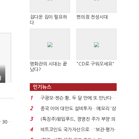
집다운 집이 필요하
편의점 전성시대
다
영화관의 시대는 끝
"CD로 구워오세요"
났다?
리
인기뉴스
1
구광모-젠슨 황, 두 달 만에 또 만난다…
로봇·AI 등 논...
2
중국 이어 대만도 설비투자…메모리 ‘삼
국전쟁’
3
(특징주)윙입푸드, 경영진 주가 부양 의
카카오, 올해 임금협약 최종 타결…연봉 6.3% 인상·격려금 300만원
지에 상한가...
4
비트코인도 국가자산으로…'보관·평가·
처분' 기준은 ...