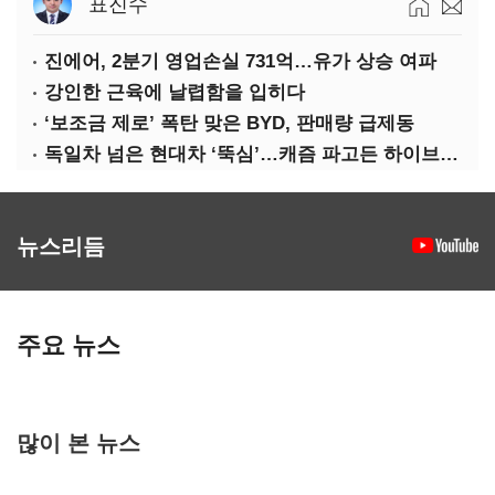
표진수
진에어, 2분기 영업손실 731억…유가 상승 여파
강인한 근육에 날렵함을 입히다
‘보조금 제로’ 폭탄 맞은 BYD, 판매량 급제동
독일차 넘은 현대차 ‘뚝심’…캐즘 파고든 하이브리드 역전극
뉴스리듬
주요 뉴스
많이 본 뉴스