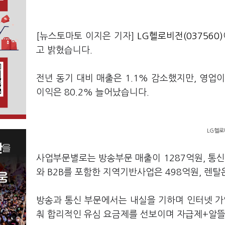
[뉴스토마토 이지은 기자]
LG헬로비전(037560)
고 밝혔습니다.
전년 동기 대비 매출은 1.1% 감소했지만, 영업이
이익은 80.2% 늘어났습니다.
LG헬로
사업부문별로는 방송부문 매출이 1287억원, 통신이
와 B2B를 포함한 지역기반사업은 498억원, 렌
방송과 통신 부문에서는 내실을 기하며 인터넷 가
춰 합리적인 유심 요금제를 선보이며 자급제+알뜰