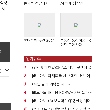
LGU+, "AI 투자 확대에도 외부 차입 없다"…파주 AIDC 수익성 자신
콘서트 전당대회
AI 인재 쟁탈전
LG헬로비전, 2분기 영업익 30억…방송침체에 교육용 단말 시장도 축소
휴대폰이 끊긴 30분
부동산 동상이몽, 국
민만 불안하다
인기뉴스
1
(민선 9기 한달)③'7조 채무' 곳간에 충
순
격…추미애, 20년...
2
[IB토마토]아워홈 떠난 구미현, 본느에
340억 베팅…가...
3
(시론)꿈과 계획은 다르다
4
[IB토마토]JB금융 RORWA 2% 돌파…
실적 견인은 은행 ...
5
[IB토마토](AI 보험혁신)①생산성 최대
80% 개선…현실...
6
(정기여론조사)②당심·호남, 김민석-정