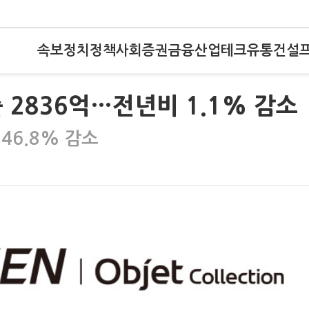
속보
정치
정책
사회
증권
금융
산업
테크
유통
건설
 2836억…전년비 1.1% 감소
46.8% 감소