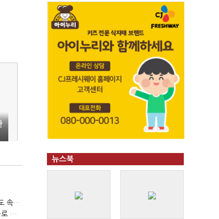
한
뉴스북
티빙 첫 분기 흑자…"2031년까지 KBO 독점, 웨이브 합병도 속도"
박윤영 KT 대표, AIDC 현장경영…"AX 플랫폼 핵심 인프라로 키운다"