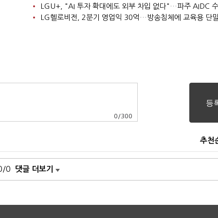
0
/
300
추천
0/0
댓글 더보기