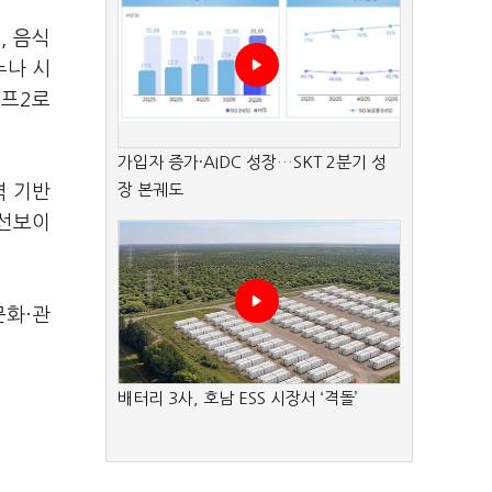
, 음식
누나 시
이프2로
가입자 증가·AIDC 성장…SKT 2분기 성
장 본궤도
역 기반
 선보이
문화·관
배터리 3사, 호남 ESS 시장서 ‘격돌’