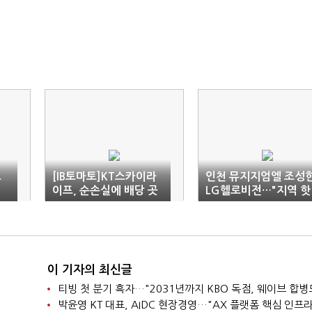
로
[IB토마토]KT스카이라
인천 뮤지지엄엘 조성
이프, 순손실에 배당 곳
LG헬로비전…"지역 핫
간 '축소'…또 짠 배당 예
플레이스 만든다"
고
이 기자의 최신글