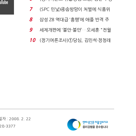
청래 '초접전'...
7
(SPC 민낯)④솜방망이 처벌에 식품위
생법 위반 반복...
8
삼성 Z8 역대급 ‘흥행’에 애플 반격 주
목…9월 ‘폴...
9
세제개편에 ‘불안·불만’…오세훈 "전월
세 구하기 더 ...
10
(정기여론조사)①당심, 김민석·정청래
'초접전'…대통령 ...
 2008. 2. 22
28-3377