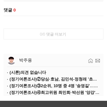
댓글
0
0/0
댓글 더보기
박주용
(시론)의견 없습니다
(정기여론조사)②당심·호남, 김민석-정청래 '초접전'
(정기여론조사)③2순위, 10명 중 4명 '송영길'…정청래 '한 자릿수'
(정기여론조사)④최고위원 최민희·박선원 '양강'…서미화·이성윤·임미애 뒤이어