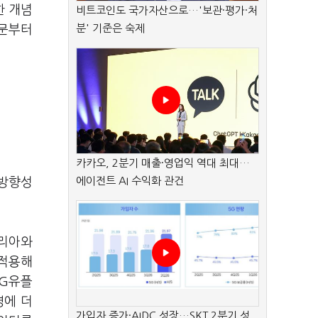
한 개념
비트코인도 국가자산으로…'보관·평가·처
분' 기준은 숙제
주문부터
카카오, 2분기 매출·영업익 역대 최대…
에이전트 AI 수익화 관건
 방향성
코리아와
 적용해
LG유플
영에 더
가입자 증가·AIDC 성장…SKT 2분기 성