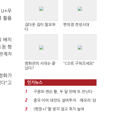
 U+우
를 활용
집다운 집이 필요하
편의점 전성시대
다
의 배치
초청 행
 관계자
영화관의 시대는 끝
"CD로 구워오세요"
났다?
안정화가
인기뉴스
겠다"고
1
구광모-젠슨 황, 두 달 만에 또 만난다…
로봇·AI 등 논...
2
중국 이어 대만도 설비투자…메모리 ‘삼
국전쟁’
3
(현장+)"팔 생각 접고 호가 높여