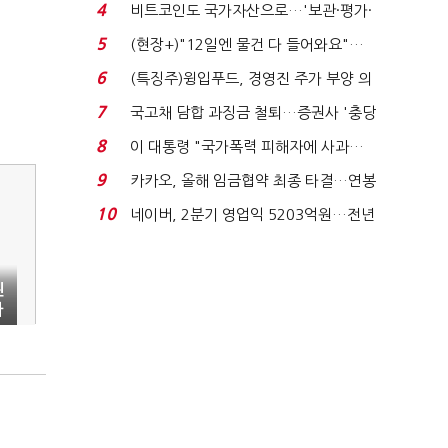
요"…'덜 똘똘한 한 채' 20...
4
비트코인도 국가자산으로…'보관·평가·
처분' 기준은 ...
5
(현장+)"12일엔 물건 다 들어와요"…
빈 매대 채우며 문 연 ...
6
(특징주)윙입푸드, 경영진 주가 부양 의
지에 상한가...
7
국고채 담합 과징금 철퇴…증권사 '충당
금 폭탄' 우려...
8
이 대통령 "국가폭력 피해자에 사과…
적극적 조사로 진...
9
카카오, 올해 임금협약 최종 타결…연봉
6.3% 인상·격려...
10
네이버, 2분기 영업익 5203억원…전년
비 0.2% 감소...
된
라