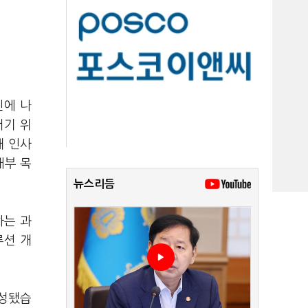
신에 나
서기 위
해 인사
내부 목
뉴스리듬
하는 과
루션 개
구성됐습