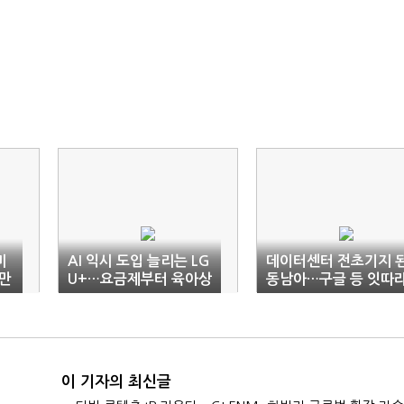
미
AI 익시 도입 늘리는 LG
데이터센터 전초기지 
만
U+…요금제부터 육아상
동남아…구글 등 잇따
담까지
투자 계획
이 기자의 최신글