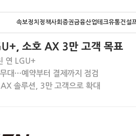
속보
정치
정책
사회
증권
금융
산업
테크
유통
건설
U+, 소호 AX 3만 고객 목표
 연 LGU+
험무대…예약부터 결제까지 점검
 AX 솔루션, 3만 고객으로 확대