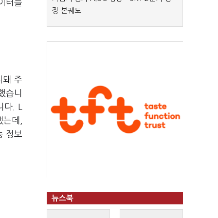
데이터를
장 본궤도
리돼 주
치했습니
다. L
됐는데,
능 정보
뉴스북